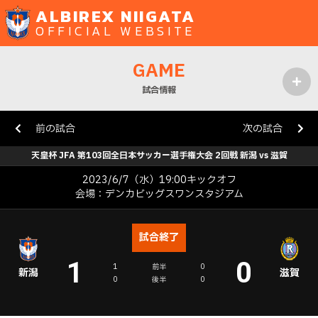
ALBIREX NIIGATA
OFFICIAL WEBSITE
GAME
試合情報
MENU
前の試合
次の試合
天皇杯 JFA 第103回全日本サッカー選手権大会 2回戦 新潟 vs 滋賀
2023/6/7（水）19:00キックオフ
会場：デンカビッグスワンスタジアム
試合終了
1
0
1
前半
0
新潟
滋賀
0
後半
0