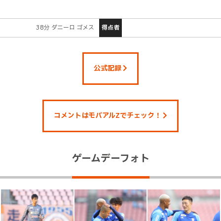
38分 ダニーロ ゴメス
得点者
公式記録
コメントはモバアルZでチェック！
ゲームデーフォト