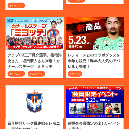
#イベント
クラブOB三戸舜介選手、指宿洋
レディースとのコラボグッズを
史さん、増田繁人さん来場！カ
今年も販売！昨年大人気のアパ
ナールステージ「ミヨッテ」
レルも登場！
#イベント
#ステージ
#グッズ
百年構想リーグ最終戦セレモニ
後援会会員限定の楽しいイベン
ー実施のお知らせ
ト実施！