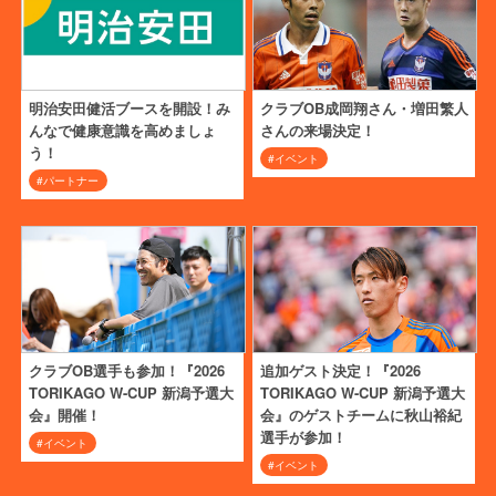
クラブOB成岡翔さん・増田繁人
明治安田健活ブースを開設！み
さんの来場決定！
んなで健康意識を高めましょ
う！
#イベント
#パートナー
クラブOB選手も参加！『2026
追加ゲスト決定！『2026
TORIKAGO W-CUP 新潟予選大
TORIKAGO W-CUP 新潟予選大
会』開催！
会』のゲストチームに秋山裕紀
選手が参加！
#イベント
#イベント