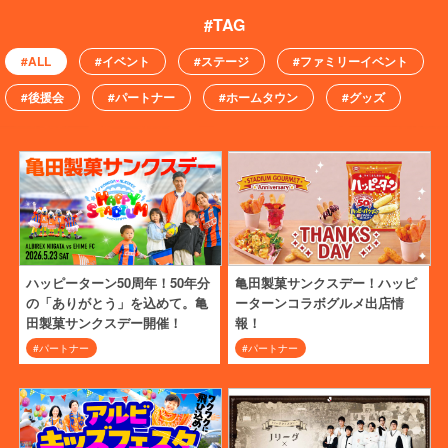
#ALL
#イベント
#ステージ
#ファミリーイベント
#後援会
#パートナー
#ホームタウン
#グッズ
ハッピーターン50周年！50年分
亀田製菓サンクスデー！ハッピ
の「ありがとう」を込めて。亀
ーターンコラボグルメ出店情
田製菓サンクスデー開催！
報！
#パートナー
#パートナー