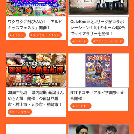
ワクワクに飛び込め！「アルビ
QuizKnockとJリーグがコラボ
キッズフェスタ」開催！
レーション！5月のホーム4試合
でクイズラリーを開催！
#イベント
#ファミリーイベント
#イベント
#ファミリーイベント
30周年記念「県内縦断 新潟うん
NTTドコモ『アルビ学園祭』企
めもん博」開催！今節は見附
画開催！
市・村上市・五泉市・柏崎市！
#パートナー
#ホームタウン