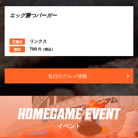
ひと口から揚げ
せきとり
店舗名
600
価格
円（税込）
当日のグルメ情報
イベント