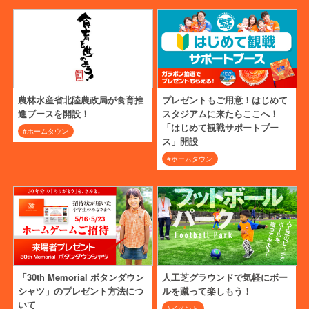
農林水産省北陸農政局が食育推
プレゼントもご用意！はじめて
進ブースを開設！
スタジアムに来たらここへ！
「はじめて観戦サポートブー
#ホームタウン
ス」開設
#ホームタウン
「30th Memorial ボタンダウン
人工芝グラウンドで気軽にボー
シャツ」のプレゼント方法につ
ルを蹴って楽しもう！
いて
#イベント