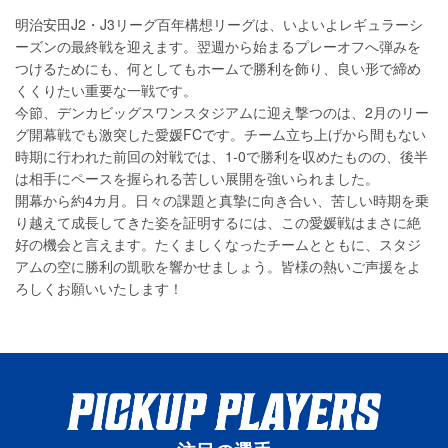
明治安田J2・J3リーグ百年構想リーグは、いよいよレギュラーシ
ーズンの最終戦を迎えます。翌週から始まるプレーオフへ弾みを
つけるためにも、何としてもホームで勝利を飾り、良い形で締め
くくりたい重要な一戦です。
今節、デンカビッグスワンスタジアムに迎え撃つのは、2月のリー
グ開幕戦でも激突した愛媛FCです。チーム立ち上げから間もない
時期に行われた前回の対戦では、1-0で勝利を収めたものの、後半
は相手にペースを握られる苦しい展開を強いられました。
開幕から約4カ月。日々の課題と真摯に向き合い、苦しい時期を乗
り越えて成長してきた姿を証明するには、この愛媛戦はまさに絶
好の機会と言えます。たくましくなったチームとともに、スタジ
アムの空に勝利の凱歌を響かせましょう。皆様の熱いご声援をよ
ろしくお願いいたします！