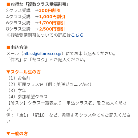
■
お得な「複数クラス受講割引」
2クラス受講 →
300円割引
4クラス受講 →
1,000円割引
6クラス受講 →
1,700円割引
8クラス受講 →
2,500円割引
※複数受講割引についての詳細は
こちら
■
申込方法
メール（
albss@albirex.co.jp
）にてお申し込みください。
「件名」に「冬スク」とご記入ください。
▼スクール生の方
（1）お名前
（2）所属クラス名（例：美咲ジュニアA火）
（3）学年
（4）参加希望クラス
【冬スク】クラス一覧表より「申込クラス名」をご記入くださ
い。
例：「東1」「駅10」など、希望するクラス全てをご記入くださ
い
▼一般の方