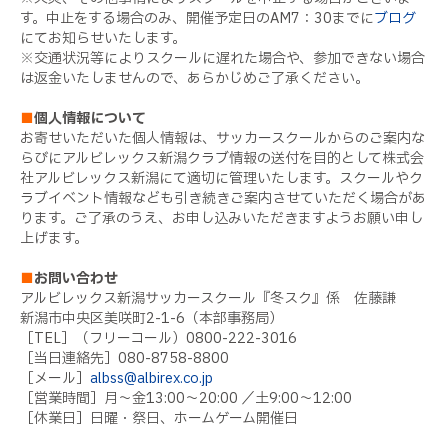
す。中止をする場合のみ、開催予定日のAM7：30までに
ブログ
にてお知らせいたします。
※交通状況等によりスクールに遅れた場合や、参加できない場合
は返金いたしませんので、あらかじめご了承ください。
■
個人情報について
お寄せいただいた個人情報は、サッカースクールからのご案内な
らびにアルビレックス新潟クラブ情報の送付を目的として株式会
社アルビレックス新潟にて適切に管理いたします。スクールやク
ラブイベント情報なども引き続きご案内させていただく場合があ
ります。ご了承のうえ、お申し込みいただきますようお願い申し
上げます。
■
お問い合わせ
アルビレックス新潟サッカースクール『冬スク』係 佐藤謙
新潟市中央区美咲町2-1-6（本部事務局）
［TEL］（フリーコール）0800-222-3016
［当日連絡先］080-8758-8800
［メール］
albss@albirex.co.jp
［営業時間］月～金13:00～20:00 ／土9:00～12:00
［休業日］日曜・祭日、ホームゲーム開催日