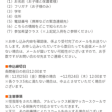
（1）お名前（お子様と保護者様）
（2）フリガナ（お子様のみ）
（3）学年
（4）住所
（5）電話番号（携帯などの緊急連絡先）
（6）こちらの情報をどこで知られたか
（7）参加希望クラス（※上記記入例をご参照ください）
※お申し込み内容を確認後、係より受付完了のメールをお送りい
たします。お申し込みいただいてから数日たっても返信メールが
ない場合は、メールが届いてない可能性がございますので、お手
数ですがお問い合わせ先までご連絡ください。
■
申込締切日
各開催日の前日12:00まで
例：12月25日（金）開催の場合 → 12月24日（木）12:00まで
※各クラス5名に満たない場合は、中止とさせていただく場合が
ございます。
■
注意事項
※怪我等をされた場合、アルビレックス新潟サッカースクールで
加入している保険内で対応させていただきます。
※天災、その他事情によりスクールを中止する場合がございま