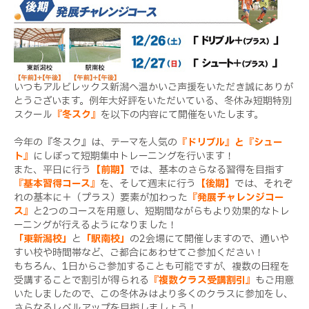
いつもアルビレックス新潟へ温かいご声援をいただき誠にありが
とうございます。例年大好評をいただいている、冬休み短期特別
スクール
『冬スク』
を以下の内容にて開催をいたします。
今年の『冬スク』は、テーマを人気の
『ドリブル』と『シュー
ト』
にしぼって短期集中トレーニングを行います！
また、平日に行う
【前期】
では、基本のさらなる習得を目指す
『基本習得コース』
を、そして週末に行う
【後期】
では、それぞ
れの基本に＋（プラス）要素が加わった
『発展チャレンジコー
ス』
と2つのコースを用意し、短期間ながらもより効果的なトレ
ーニングが行えるようになりました！
「東新潟校」
と
「駅南校」
の2会場にて開催しますので、通いや
すい校や時間帯など、ご都合にあわせてご参加ください！
もちろん、1日からご参加することも可能ですが、複数の日程を
受講することで割引が得られる
『複数クラス受講割引』
もご用意
いたしましたので、この冬休みはより多くのクラスに参加をし、
さらなるレベルアップを目指しましょう！