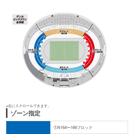
ゾーン指定
①N164〜166ブロック