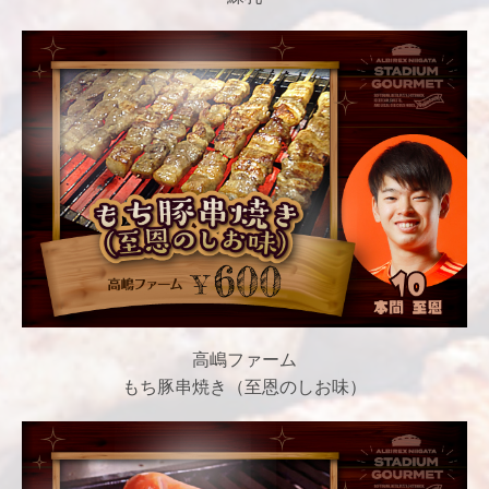
高嶋ファーム
もち豚串焼き（至恩のしお味）