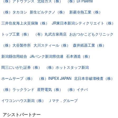
（株）アドヴァンス
北陸ガス（株）
（株）DI Palette
（株）タカヨシ
新生ビルテクノ（株）
新菱冷熱工業（株）
三井住友海上火災保険（株）
JR東日本新潟シティクリエイト（株）
トップ工業（株）
（有）丸武古泉商店
おおつかこどもクリニック
（株）大谷製作所
大川スティール（株）
森井紙器工業（株）
新潟縣信用組合
JAバンク新潟県信連
石本酒造（株）
岡三にいがた証券（株）
（株）ホットスタッフ新潟
ホームサーブ（株）
（株）INPEX JAPAN
北日本非破壊検査（株）
（株）ラックランド
星野電気（株）
（株）イチバ
イワコンハウス新潟（株）
Ｊマテ．グループ
アシストパートナー