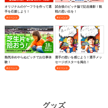
オリジナルのゲーフラを作って選
試合後のピッチ脇で記念撮影！観
手を応援しよう！
戦の思い出を！
#イベント
#イベント
熱気冷めやらぬピッチでお仕事体
選手の想いを感じよう！選手メッ
験！
セージポスターを掲出！
#イベント
#イベント
グッズ