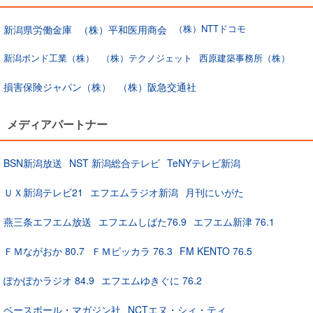
（株）NTTドコモ
新潟県労働金庫
（株）平和医用商会
新潟ボンド工業（株）
（株）テクノジェット
西原建築事務所（株）
損害保険ジャパン（株）
（株）阪急交通社
メディアパートナー
BSN新潟放送
NST 新潟総合テレビ
TeNYテレビ新潟
ＵＸ新潟テレビ21
エフエムラジオ新潟
月刊にいがた
燕三条エフエム放送
エフエムしばた76.9
エフエム新津 76.1
ＦＭながおか 80.7
ＦＭピッカラ 76.3
FM KENTO 76.5
ぽかぽかラジオ 84.9
エフエムゆきぐに 76.2
ベースボール・マガジン社
NCTエヌ・シィ・ティ