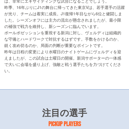
は、非常にエキサイティングな試合になることでしょう。
昨季、16年ぶりにJ1の舞台に帰ってきた東京Vは、若手選手の活躍
が光り、チームは着実に成長。J1復帰1年目ながら6位と健闘しま
した。シーズンオフには主力の流出が懸念されましたが、最小限
の補強で戦力を維持し、新シーズンに臨んでいます。
ボールポゼッションを重視する新潟に対し、ヴェルディは組織的
な守備とハードワークで対抗するはずです。手数をかけるのか、
鋭く攻め切るのか、局面の判断が重要なポイントです。
昨年は日程の変更により水曜日のナイトゲームにヴェルディを迎
えましたが、この試合は土曜日の開催。新潟サポーターの一体感
で大いに会場を盛り上げ、強敵と戦う選手たちを力づけてくださ
い。
注目の選手
PICKUP PLAYERS