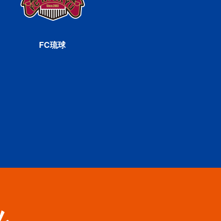
FC琉球
ム