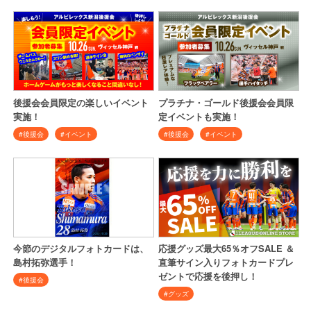
後援会会員限定の楽しいイベント
プラチナ・ゴールド後援会会員限
実施！
定イベントも実施！
#後援会
#イベント
#後援会
#イベント
今節のデジタルフォトカードは、
応援グッズ最大65％オフSALE ＆
島村拓弥選手！
直筆サイン入りフォトカードプレ
ゼントで応援を後押し！
#後援会
#グッズ