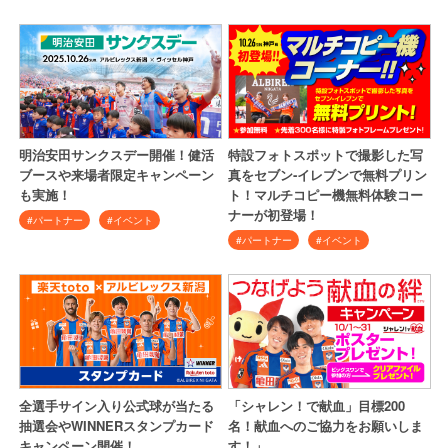
明治安田サンクスデー開催！健活
特設フォトスポットで撮影した写
ブースや来場者限定キャンペーン
真をセブン‐イレブンで無料プリン
も実施！
ト！マルチコピー機無料体験コー
ナーが初登場！
#パートナー
#イベント
#パートナー
#イベント
全選手サイン入り公式球が当たる
「シャレン！で献血」目標200
抽選会やWINNERスタンプカード
名！献血へのご協力をお願いしま
キャンペーン開催！
す！」