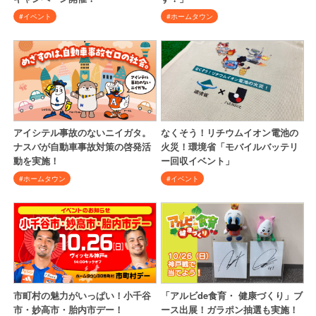
#イベント
#ホームタウン
アイシテル事故のないニイガタ。
なくそう！リチウムイオン電池の
ナスバが自動車事故対策の啓発活
火災！環境省「モバイルバッテリ
動を実施！
ー回収イベント」
#ホームタウン
#イベント
市町村の魅力がいっぱい！小千谷
「アルビde食育・ 健康づくり」ブ
市・妙高市・胎内市デー！
ース出展！ガラポン抽選も実施！