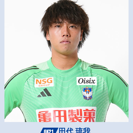
田代 琉我
GK21