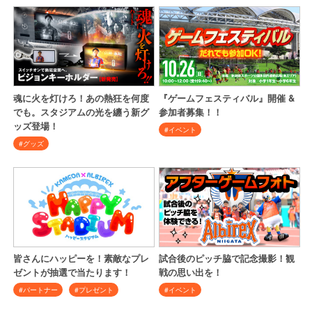
魂に火を灯けろ！あの熱狂を何度
『ゲームフェスティバル』開催 &
でも。スタジアムの光を纏う新グ
参加者募集！！
ッズ登場！
#イベント
#グッズ
皆さんにハッピーを！素敵なプレ
試合後のピッチ脇で記念撮影！観
ゼントが抽選で当たります！
戦の思い出を！
#パートナー
#プレゼント
#イベント