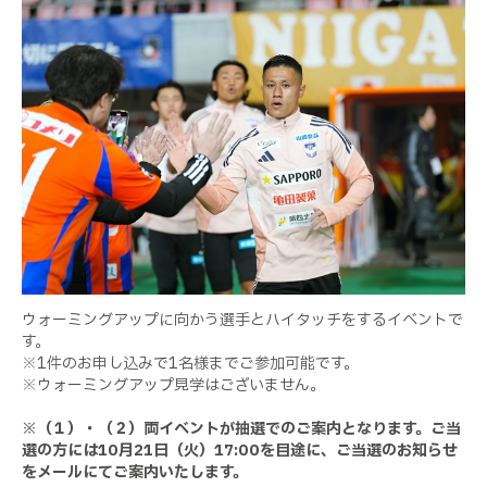
ウォーミングアップに向かう選手とハイタッチをするイベントで
す。
※
1
件のお申し込みで
1
名様までご参加可能です。
※ウォーミングアップ見学はございません。
※（１）・（２）両イベントが抽選でのご案内となります。
ご当
選の方には
10
月
21
日（火）
17:00
を目途に、ご当選のお知らせ
をメールにてご案内いたします。