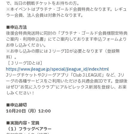
で、当日の観戦チケットをお持ちの方。
※本イベントはプラチナ・ゴールド会員特典となります。レギュ
ラー会員、法人会員は対象外となります。
■申込方法
後援会特典発送時に同封の「プラチナ・ゴールド会員様限定特典
ご案内・利用申込書」にてご案内しております申込フォームより
お申し込みください。
※お申し込みの際にはＪリーグ
ID
が必要となります（登録無
料）。
［Ｊリーグ
ID
とは］
https://www.jleague.jp/special/jleague_id/index.html
J
リーグチケットや
J
リーグアプリ「
Club J.LEAGUE
」など、
J
リ
ーグの各種サービスをご利用いただける共通会員
ID
です。登録後
はぜひ
“
お気に入りクラブ
”
にアルビレックス新潟を登録し、お楽
しみください！
■申込締切
10
月
20
日（月）
12:00
■実施内容・定員
（１）フラッグベアラー