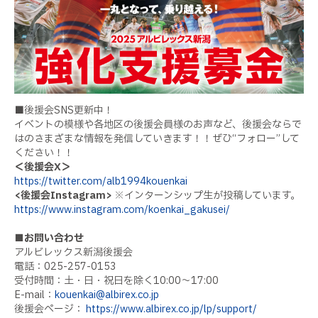
■後援会
SNS
更新中！
イベントの模様や各地区の後援会員様のお声など、後援会ならで
はのさまざまな情報を発信していきます！！ぜひ“フォロー”して
ください！！
＜後援会
X
＞
https://twitter.com/alb1994kouenkai
<
後援会
Instagram>
※
インターンシップ生が投稿しています。
https://www.instagram.com/koenkai_gakusei/
■お問い合わせ
アルビレックス新潟後援会
電話：
025-257-0153
受付時間：土・日・祝日を除く
10:00
～
17:00
E-mail
：
kouenkai@albirex.co.jp
後援会ページ：
https://www.albirex.co.jp/lp/support/