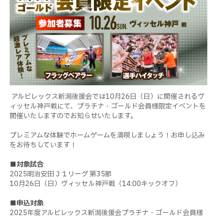
アルビレックス新潟後援会では
10
月
26
日（日）に開催されるヴ
ィッセル神戸戦にて、プラチナ・ゴールド会員様限定イベントを
開催いたしますのでお知らせいたします。
プレミアムな体験でホームゲームを満喫しましょう！お申し込み
をお待ちしています！
■対象試合
2025
明治安田Ｊ１リーグ 第
35
節
10
月
26
日（日）ヴィッセル神戸戦（
14:00
キックオフ）
■申込対象
2025
年度アルビレックス新潟後援会プラチナ・ゴールド会員様