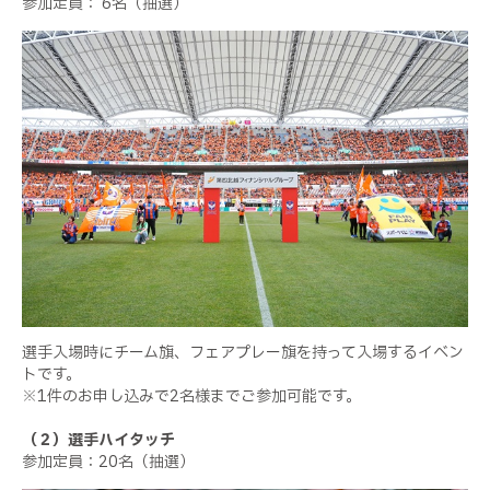
参加定員：
6
名（抽選）
選手入場時にチーム旗、フェアプレー旗を持って入場するイベン
トです。
※
1
件のお申し込みで
2
名様までご参加可能です。
（２）選手ハイタッチ
参加定員：
20
名（抽選）