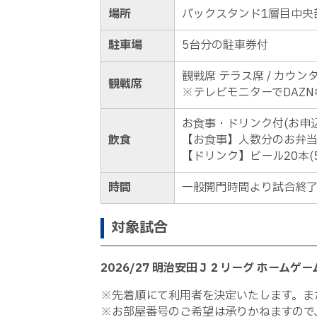
場所
バックスタンド1層目中央
駐車場
5台分の駐車券付
観戦席 テラス席 / カ
観戦席
※テレビモニターでDAZ
お食事・ドリンク付(お申
飲食
【お食事】人数分のお弁
【ドリンク】ビール20本(5
時間
一般開門時間より試合終
対象試合
2026/27 明治安田Ｊ２リーグ ホームゲ
※先着順にて利用者を決定いたします。ま
※お部屋番号のご希望は承りかねますので