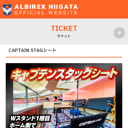
ALBIREX NIIGATA
OFFICIAL WEBSITE
TICKET
チケット
MENU
CAPTAIN STAGシート