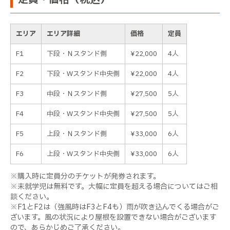
定員・価格（税込）
エリア
エリア詳細
価格
定員
F1
下段・Ｎスタンド側
¥22,000
4人
F2
下段・Wスタンド中央側
¥22,000
4人
F3
中段・Ｎスタンド側
¥27,500
5人
F4
中段・Wスタンド中央側
¥27,500
5人
F5
上段・Ｎスタンド側
¥33,000
6人
F6
上段・Wスタンド中央側
¥33,000
6人
※購入時に定員分のチケットが発券されます。
※未就学児は無料です。大幅に定員を超える場合についてはご相
談ください。
※F1とF2は（強風時はF3とF4も）雨が吹き込んでくる場合がご
ざいます。風の状況により屋根を設置できない場合がございます
ので、あらかじめご了承ください。