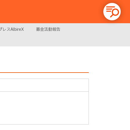
レスAlbireX
募金活動報告