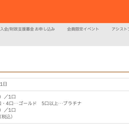
入会/財政支援募金 お申し込み
会員限定イベント
アシストプ
31日
込）／1口
口・4口…ゴールド 5口以上…プラチナ
込）／1口
（税込）