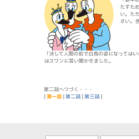
「数年
たすた
い。た
さい。
「決して人間の前で白鳥の姿になってはい
はスワンに言い聞かせました。
第二話へつづく・・・
|
第一話
|
第二話
|
第三話
|