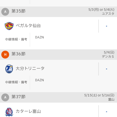
5/3(月) or 5/4(火)
第35節
ユアスタ
AWAY
ベガルタ仙台
-
DAZN
5/9(日)
第36節
デンカＳ
HOME
大分トリニータ
-
DAZN
5/15(土) or 5/16(日)
第37節
富山
AWAY
カターレ富山
-