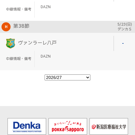
DAZN
5/23(日)
第38節
デンカＳ
HOME
ヴァンラーレ八戸
-
DAZN