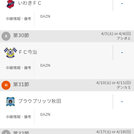
いわきＦＣ
-
DAZN
4/3(土) or 4/4(日)
第30節
アシさと
AWAY
ＦＣ今治
-
DAZN
4/10(土) or 4/11(日)
第31節
デンカＳ
HOME
ブラウブリッツ秋田
-
DAZN
4/17(土) or 4/18(日)
第32節