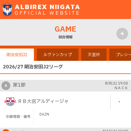
ALBIREX NIIGATA
OFFICIAL WEBSITE
GAME
試合情報
MENU
明治安田J2
ルヴァンカップ
天皇杯
プレシ
2026/27 明治安田J2リーグ
8/8(土) 19:00
第1節
ＮＡＣＫ
AWAY
ＲＢ大宮アルディージャ
-
DAZN