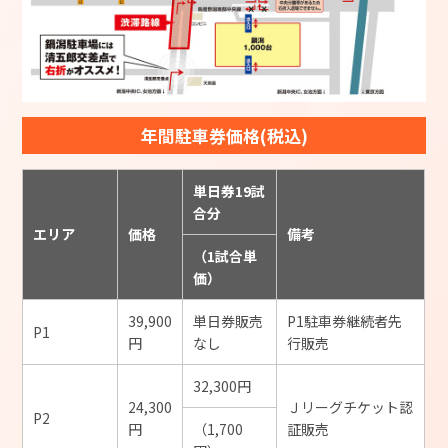
年間駐車券価格(税込)
単日券19試
合分
エリア
価格
備考
（1試合単
価）
39,900
単日券販売
P1駐車券継続者先
P1
円
なし
行販売
32,300円
24,300
Ｊリーグチケット認
P2
円
（1,700
証販売