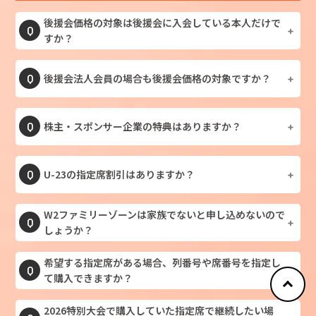
後援会価格の対象は後援会に入会している本人だけで
すか？
同居のご家族も後援会価格の対象となります。
後援会法人会員の場合も後援会価格の対象ですか？
後援会法人会員の場合、1口につき5枚まで後援会価格
株主・スポンサー企業の特典はありますか？
でご購入いただけます。お申し込みの際に、必ず法人
名をご記入ください。
株主・スポンサー企業にお勤めの方、およびその同居
U-23の指定席割引はありますか？
ご家族の方は会員価格でご購入いただけます。お申し
込みの際に、必ず法人名をご記入ください。
W2ファミリーゾーンは家族でないと申し込めないので
U-23割引は一部の自由席のみとさせていただいており
しょうか？
ます。
希望する指定席がある場合、列番号や席番号を指定し
W2ファミリーゾーンは「大人」と「U-23」か「U-
て購入できますか？
18」を含む２枚以上のご家族の皆様でお申し込みくだ
さい。
2026特別大会で購入していた指定席で継続したい場
WEBからご購入の場合は空いている席を選択してご購