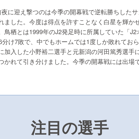
前夜に迎え撃つのは今季の開幕戦で逆転勝ちしたサ
れました。今度は得点を許すことなく白星を輝か
鳥栖とは1999年のJ2発足時に所属していた「J2
6分け7敗で、中でもホームでは1度しか敗れてお
に加入した小野裕二選手と元新潟の河田篤秀選手に
つかれて引き分けました。今季の開幕戦には出場で
注目の選手