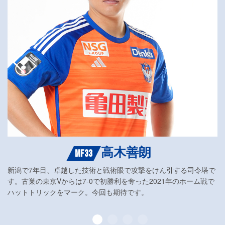
高木善朗
MF33
新潟で7年目、卓越した技術と戦術眼で攻撃をけん引する司令塔で
す。古巣の東京Vからは7-0で初勝利を奪った2021年のホーム戦で
ハットトリックをマーク。今回も期待です。