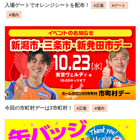
入場ゲートでオレンジシートを配布！
#広場
#ゲート
#場内
今回の市町村デーは3市町村！
#広場
#場内