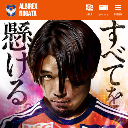
ALBIREX
NIIGATA
MAP
チケット
MENU