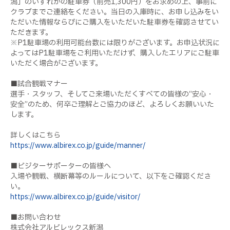
潟」のいずれかの駐車券（前売1,300円）をお求めの上、事前に
クラブまでご連絡をください。当日の入庫時に、お申し込みをい
ただいた情報ならびにご購入をいただいた駐車券を確認させてい
ただきます。
※P1駐車場の利用可能台数には限りがございます。お申込状況に
よってはP1駐車場をご利用いただけず、購入したエリアにご駐車
いただく場合がございます。
■試合観戦マナー
選手・スタッフ、そしてご来場いただくすべての皆様の“安心・
安全”のため、何卒ご理解とご協力のほど、よろしくお願いいた
します。
詳しくはこちら
https://www.albirex.co.jp/guide/manner/
■ビジターサポーターの皆様へ
入場や観戦、横断幕等のルールについて、以下をご確認くださ
い。
https://www.albirex.co.jp/guide/visitor/
■お問い合わせ
株式会社アルビレックス新潟