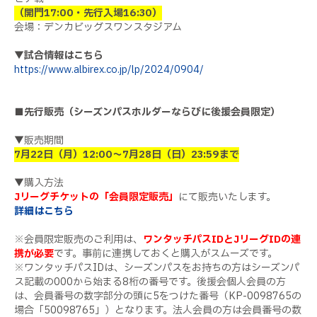
（開門17:00・先行入場16:30）
会場：デンカビッグスワンスタジアム
▼試合情報はこちら
https://www.albirex.co.jp/lp/2024/0904/
■先行販売（シーズンパスホルダーならびに後援会員限定）
▼販売期間
7月22日（月）12:00～7月28日（日）23:59まで
▼購入方法
Jリーグチケットの「会員限定販売」
にて販売いたします。
詳細はこちら
※会員限定販売のご利用は、
ワンタッチパスIDとJリーグIDの連
携が必要
です。事前に連携しておくと購入がスムーズです。
※ワンタッチパスIDは、シーズンパスをお持ちの方はシーズンパ
ス記載の000から始まる8桁の番号です。後援会個人会員の方
は、会員番号の数字部分の頭に5をつけた番号（KP-0098765の
場合「50098765」）となります。法人会員の方は会員番号の数