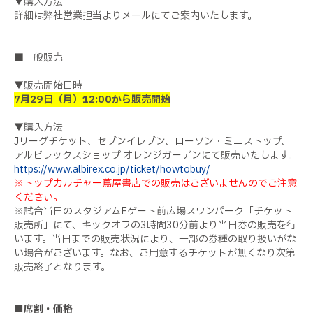
▼購入方法
詳細は弊社営業担当よりメールにてご案内いたします。
■一般販売
▼販売開始日時
7月29日（月）12:00から販売開始
▼購入方法
Jリーグチケット、セブンイレブン、ローソン・ミニストップ、
アルビレックスショップ オレンジガーデンにて販売いたします。
https://www.albirex.co.jp/ticket/howtobuy/
※トップカルチャー蔦屋書店での販売はございませんのでご注意
ください。
※試合当日のスタジアムEゲート前広場スワンパーク「チケット
販売所」にて、キックオフの3時間30分前より当日券の販売を行
います。当日までの販売状況により、一部の券種の取り扱いがな
い場合がございます。なお、ご用意するチケットが無くなり次第
販売終了となります。
■席割・価格