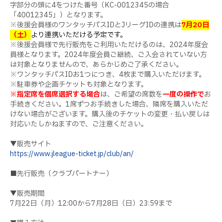
字部分の頭に4をつけた番号（KC-0012345の場合
「40012345」）となります。
※後援会員様のワンタッチパスIDとJリーグIDの連携は
7月20日
（土）
より連携いただける予定です。
※後援会員様で先行販売をご利用いただけるのは、2024年度会
員様となります。2024年度会員ご継続、ご入会されていない方
は対象となりませんので、あらかじめご了承ください。
※ワンタッチパスIDお1つにつき、4枚まで購入いただけます。
※駐車券や企画チケットも対象となります。
※指定席を個席選択する場合
は、ご希望の席数を
一度の操作で
お
手続きください。1席ずつお手続きした場合、隣席を購入いただ
けない場合がございます。購入後のチケットの変更・払い戻しは
対応いたしかねますので、ご注意ください。
▼販売サイト
https://www.jleague-ticket.jp/club/an/
■先行販売（クラブパートナー）
▼販売期間
7月22日（月）12:00から7月28日（日）23:59まで