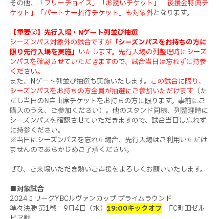
その他、
「フリーチョイス」「お誘いチケット」「後援会特典チ
ケット」「パートナー招待チケット」も対象外
となります。
【重要②】先行入場・Nゲート列並び抽選
シーズンパス対象外の試合ですが
「シーズンパスをお持ちの方に
限り先行入場を実施」
いたします。先行入場の列整理時にシーズ
ンパスを確認させていただきますので、試合当日は忘れずに持参
ください。
また、Nゲート列並び抽選も実施いたします。
この試合に限り、
シーズンパスをお持ちの方全員が抽選にご参加いただけます
（た
だし当日のN自由席チケットをお持ちの方に限ります。事前にご
購入のうえ、ご参加ください）。他のスタンド同様、列整理時に
シーズンパスを確認させていただきますので、試合当日は忘れず
に持参ください。
※当日にシーズンパスを忘れた場合、先行入場はご利用いただけ
ませんのであらかじめご了承ください。
ぜひ、ご来場いただき熱いご声援をよろしくお願いいたします。
■対象試合
2024ＪリーグYBCルヴァンカップ プライムラウンド
準々決勝 第1戦 9月4日（水）
19:00キックオフ
FC町田ゼル
ビア戦