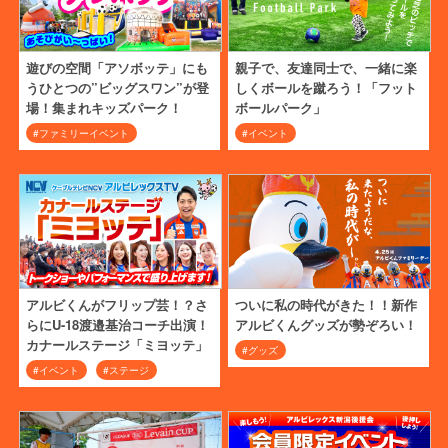
遊びの空間「アソボッテ」にも
親子で、友達同士で、一緒に楽
うひとつの”ビッグスワン”が登
しくボールを蹴ろう！「フット
場！集まれキッズパーク！
ボールパーク」
#ファミリーイベント
#イベント
アルビくんがフリップ芸！？さ
ついに私の時代がきた！！新作
らにU-18渡邉基治コーチ出演！
アルビくんグッズが勢ぞろい！
カナールステージ「ミヨッテ」
#グッズ
#イベント
#ステージ