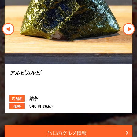
ひと口から揚げ
せきとり
店舗名
600
価格
円（税込）
当日のグルメ情報