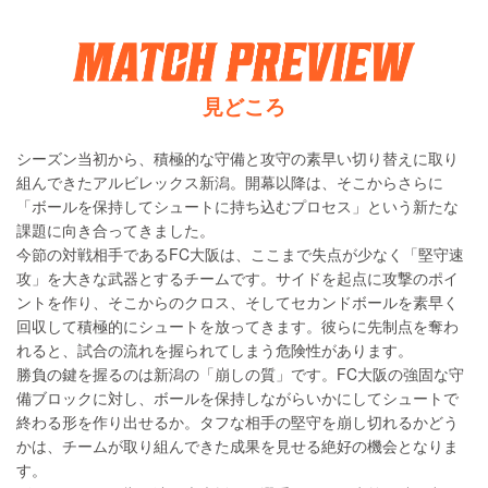
見どころ
シーズン当初から、積極的な守備と攻守の素早い切り替えに取り
組んできたアルビレックス新潟。開幕以降は、そこからさらに
「ボールを保持してシュートに持ち込むプロセス」という新たな
課題に向き合ってきました。
今節の対戦相手であるFC大阪は、ここまで失点が少なく「堅守速
攻」を大きな武器とするチームです。サイドを起点に攻撃のポイ
ントを作り、そこからのクロス、そしてセカンドボールを素早く
回収して積極的にシュートを放ってきます。彼らに先制点を奪わ
れると、試合の流れを握られてしまう危険性があります。
勝負の鍵を握るのは新潟の「崩しの質」です。FC大阪の強固な守
備ブロックに対し、ボールを保持しながらいかにしてシュートで
終わる形を作り出せるか。タフな相手の堅守を崩し切れるかどう
かは、チームが取り組んできた成果を見せる絶好の機会となりま
す。