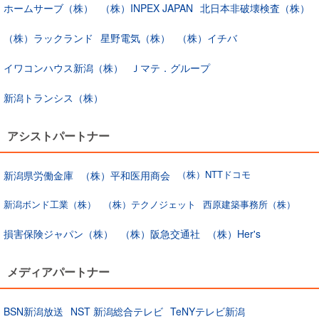
ホームサーブ（株）
（株）INPEX JAPAN
北日本非破壊検査（株）
（株）ラックランド
星野電気（株）
（株）イチバ
イワコンハウス新潟（株）
Ｊマテ．グループ
新潟トランシス（株）
アシストパートナー
（株）NTTドコモ
新潟県労働金庫
（株）平和医用商会
新潟ボンド工業（株）
（株）テクノジェット
西原建築事務所（株）
損害保険ジャパン（株）
（株）阪急交通社
（株）Her's
メディアパートナー
BSN新潟放送
NST 新潟総合テレビ
TeNYテレビ新潟