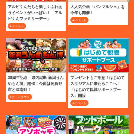
アルビくんたちと楽しくふれあ
大人気企画「パンマルシェ」を
うイベントがいっぱい！「アル
今年も開催！
ビくんファミリーデー」
#イベント
#イベント
30周年記念「県内縦断 新潟うん
プレゼントもご用意！はじめて
めもん博」開催！今節は阿賀野
スタジアムに来たらここへ！
市と津南町！
「はじめて観戦サポートブー
ス」開設
#ホームタウン
#イベント