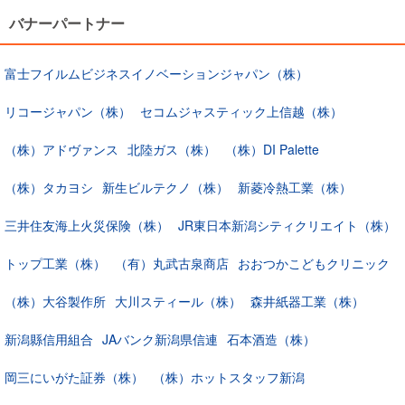
バナーパートナー
富士フイルムビジネスイノベーションジャパン（株）
リコージャパン（株）
セコムジャスティック上信越（株）
（株）アドヴァンス
北陸ガス（株）
（株）DI Palette
（株）タカヨシ
新生ビルテクノ（株）
新菱冷熱工業（株）
三井住友海上火災保険（株）
JR東日本新潟シティクリエイト（株）
トップ工業（株）
（有）丸武古泉商店
おおつかこどもクリニック
（株）大谷製作所
大川スティール（株）
森井紙器工業（株）
新潟縣信用組合
JAバンク新潟県信連
石本酒造（株）
岡三にいがた証券（株）
（株）ホットスタッフ新潟