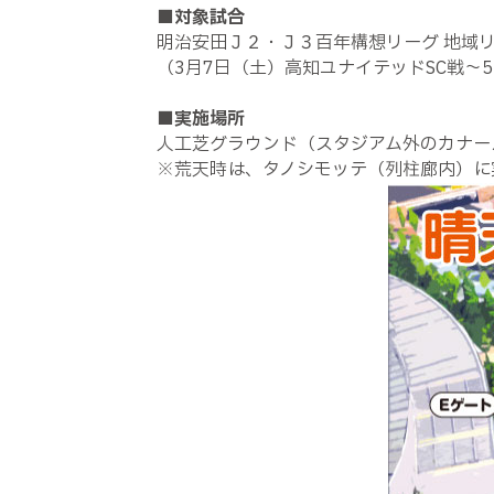
■
対象試合
明治安田Ｊ２・Ｊ３百年構想リーグ 地域リ
（3月7日（土）高知ユナイテッドSC戦～5
■
実施場所
人工芝グラウンド（スタジアム外のカナー
※荒天時は、タノシモッテ（列柱廊内）に