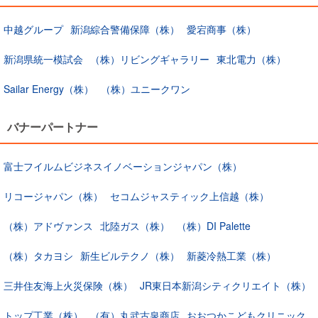
中越グループ
新潟綜合警備保障（株）
愛宕商事（株）
新潟県統一模試会
（株）リビングギャラリー
東北電力（株）
Sailar Energy（株）
（株）ユニークワン
バナーパートナー
富士フイルムビジネスイノベーションジャパン（株）
リコージャパン（株）
セコムジャスティック上信越（株）
（株）アドヴァンス
北陸ガス（株）
（株）DI Palette
（株）タカヨシ
新生ビルテクノ（株）
新菱冷熱工業（株）
三井住友海上火災保険（株）
JR東日本新潟シティクリエイト（株）
トップ工業（株）
（有）丸武古泉商店
おおつかこどもクリニック