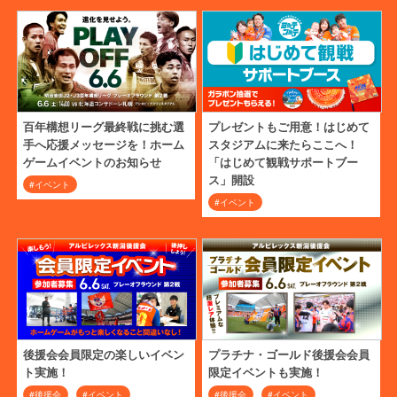
百年構想リーグ最終戦に挑む選
プレゼントもご用意！はじめて
手へ応援メッセージを！ホーム
スタジアムに来たらここへ！
ゲームイベントのお知らせ
「はじめて観戦サポートブー
ス」開設
#イベント
#イベント
後援会会員限定の楽しいイベン
プラチナ・ゴールド後援会会員
ト実施！
限定イベントも実施！
#後援会
#イベント
#後援会
#イベント