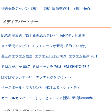
損害保険ジャパン（株）
（株）阪急交通社
（株）Her's
メディアパートナー
BSN新潟放送
NST 新潟総合テレビ
TeNYテレビ新潟
ＵＸ新潟テレビ21
エフエムラジオ新潟
月刊にいがた
燕三条エフエム放送
エフエムしばた76.9
エフエム新津 76.1
ＦＭながおか 80.7
ＦＭピッカラ 76.3
FM KENTO 76.5
ぽかぽかラジオ 84.9
エフエムゆきぐに 76.2
ベースボール・マガジン社
NCTエヌ・シィ・ティ
カラフルカンパニー
まるごとメディア新潟
新潟Komachi
スタジアムグルメパートナー