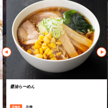
醤油らーめん
斗伸
店舗名