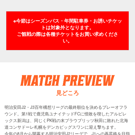
※今節はシーズンパス・年間駐車券・お誘いチケッ
トは対象外となります。
ご観戦の際は各種チケットをお買い求めくださ
い。
見どころ
明治安田J2・J3百年構想リーグの最終順位を決めるプレーオフラ
ウンド。第1戦で鹿児島ユナイテッドFCに惜敗を喫したアルビレ
ックス新潟は、同じくPK戦の末ブラウブリッツ秋田に敗れた北海
道コンサドーレ札幌をデンカビッグスワンに迎え撃ちます。
今年の8月から開幕する明治安田J2リーグで、J1への再昇格を目指