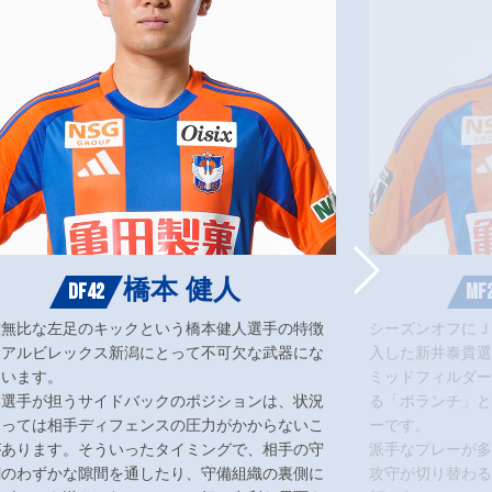
橋本 健人
DF42
MF
確無比な左足のキックという橋本健人選手の特徴
シーズンオフにＪ
、アルビレックス新潟にとって不可欠な武器にな
入した新井泰貴選
ています。
ミッドフィルダー
本選手が担うサイドバックのポジションは、状況
る「ボランチ」と
よっては相手ディフェンスの圧力がかからないこ
ーです。
があります。そういったタイミングで、相手の守
派手なプレーが多
網のわずかな隙間を通したり、守備組織の裏側に
攻守が切り替わる