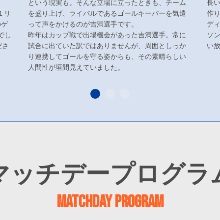
という現実も。そんな立場に立ったときも、チーム
長
１リ
を盛り上げ、ライバルであるゴールキーパーを気遣
作
のゲ
って声をかけるのが吉満選手です。
デ
でし
昨年はカップ戦で出場機会があった吉満選手。常に
ソ
ださ
試合に出ていた訳ではありませんが、周囲としっか
い
り連携してゴールを守る姿からも、その素晴らしい
人間性が垣間見えていました。
マッチデープログラ
MATCHDAY PROGRAM