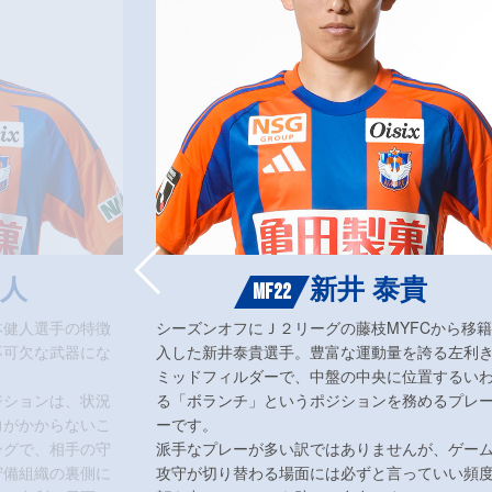
健人
新井 泰貴
MF22
本健人選手の特徴
シーズンオフにＪ２リーグの藤枝MYFCから移
不可欠な武器にな
入した新井泰貴選手。豊富な運動量を誇る左利
ミッドフィルダーで、中盤の中央に位置するい
ジションは、状況
る「ボランチ」というポジションを務めるプレ
力がかからないこ
ーです。
ングで、相手の守
派手なプレーが多い訳ではありませんが、ゲー
守備組織の裏側に
攻守が切り替わる場面には必ずと言っていい頻