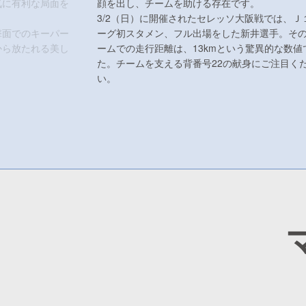
気に有利な局面を
顔を出し、チームを助ける存在です。
3/2（日）に開催されたセレッソ大阪戦では、Ｊ
撃面でのキーパー
ーグ初スタメン、フル出場をした新井選手。そ
から放たれる美し
ームでの走行距離は、13kmという驚異的な数値
た。チームを支える背番号22の献身にご注目く
い。