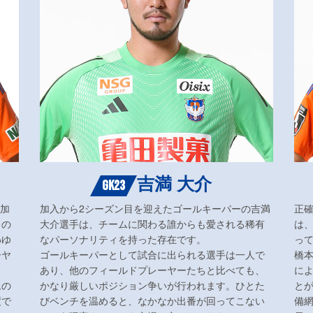
吉満 大介
GK23
籍加
加入から2シーズン目を迎えたゴールキーパーの吉満
正
きの
大介選手は、チームに関わる誰からも愛される稀有
は
わゆ
なパーソナリティを持った存在です。
っ
ーヤ
ゴールキーパーとして試合に出られる選手は一人で
橋
あり、他のフィールドプレーヤーたちと比べても、
に
ムの
かなり厳しいポジション争いが行われます。ひとた
と
度で
びベンチを温めると、なかなか出番が回ってこない
備