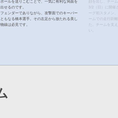
いボールを送りこむことで、一気に有利な局面を
顔を出し、チーム
り出せるのです。
3/2（日）に開
ィフェンダーでありながら、攻撃面でのキーパー
ーグ初スタメン、
ンともなる橋本選手。その左足から放たれる美し
ームでの走行距離
放物線は必見です。
た。チームを支え
い。
ム