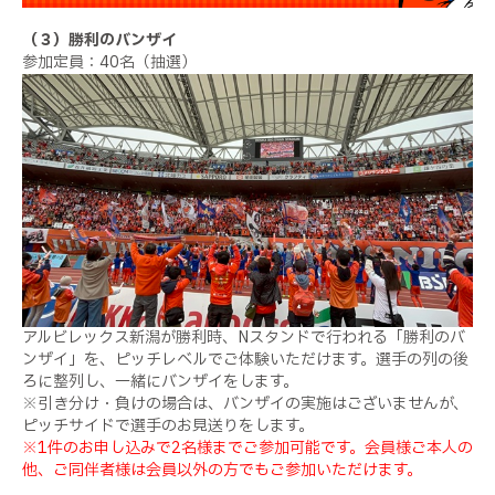
（３）勝利のバンザイ
参加定員：40名（抽選）
アルビレックス新潟が勝利時、Nスタンドで行われる「勝利のバ
ンザイ」を、ピッチレベルでご体験いただけます。選手の列の後
ろに整列し、一緒にバンザイをします。
※引き分け・負けの場合は、バンザイの実施はございませんが、
ピッチサイドで選手のお見送りをします。
※1件のお申し込みで2名様までご参加可能です。会員様ご本人の
他、ご同伴者様は会員以外の方でもご参加いただけます。