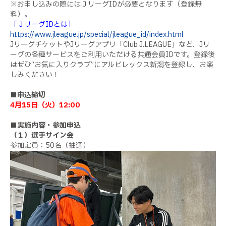
※お申し込みの際にはＪリーグIDが必要となります（登録無
料）。
［ＪリーグIDとは］
https://www.jleague.jp/special/jleague_id/index.html
JリーグチケットやJリーグアプリ「Club J.LEAGUE」など、Jリ
ーグの各種サービスをご利用いただける共通会員IDです。登録後
はぜひ“お気に入りクラブ”にアルビレックス新潟を登録し、お楽
しみください！
■申込締切
4月15日（火）12:00
■実施内容・参加申込
（１）選手サイン会
参加定員：50名（抽選）