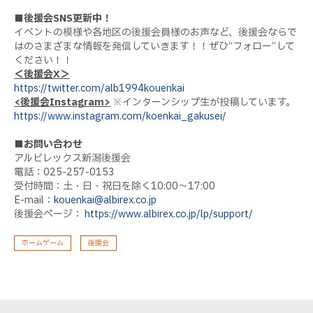
■後援会SNS更新中！
イベントの模様や各地区の後援会員様のお声など、後援会ならで
はのさまざまな情報を発信していきます！！ぜひ“フォロー”して
ください！！
＜後援会X＞
https://twitter.com/alb1994kouenkai
<後援会Instagram>
※インターンシップ生が投稿しています。
https://www.instagram.com/koenkai_gakusei/
■お問い合わせ
アルビレックス新潟後援会
電話：025-257-0153
受付時間：土・日・祝日を除く10:00〜17:00
E-mail：
kouenkai@albirex.co.jp
後援会ページ：
https://www.albirex.co.jp/lp/support/
ホームゲーム
後援会