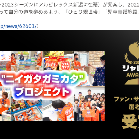
～2023シーズンにアルビレックス新潟に在籍）が発案し、20
って自分の道を歩めるよう、「ひとり親世帯」「児童養護施設
.jp/news/62601/
）