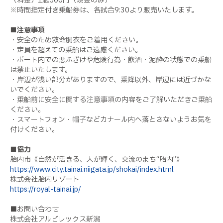
（料金）1艇500円（現金のみ）
※時間指定付き乗船券は、各試合9:30より販売いたします。
■注意事項
・安全のため救命胴衣をご着用ください。
・定員を超えての乗船はご遠慮ください。
・ボート内での悪ふざけや危険行為・飲酒・泥酔の状態での乗船
は禁止いたします。
・岸辺が浅い部分がありますので、乗降以外、岸辺には近づかな
いでください。
・乗船前に安全に関する注意事項の内容をご了解いただきご乗船
ください。
・スマートフォン・帽子などカナール内へ落とさないようお気を
付けください。
■協力
胎内市《自然が活きる、人が輝く、交流のまち“胎内”》
https://www.city.tainai.niigata.jp/shokai/index.html
株式会社胎内リゾート
https://royal-tainai.jp/
■お問い合わせ
株式会社アルビレックス新潟