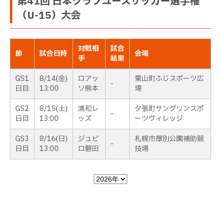
第41回 日本クラブユースサッカー選手権
（U-15）大会
対戦相
試合
節
試合日時
会場
手
結果
GS1
8/14(金)
ロアッ
栗山町ふじスポーツ広
-
日目
13:00
ソ熊本
場
GS2
8/15(土)
浦和レ
夕張町サングリンスポ
-
日目
13:00
ッズ
ーツヴィレッジ
GS3
8/16(日)
ジュビ
札幌市厚別公園補助競
-
日目
13:00
ロ磐田
技場