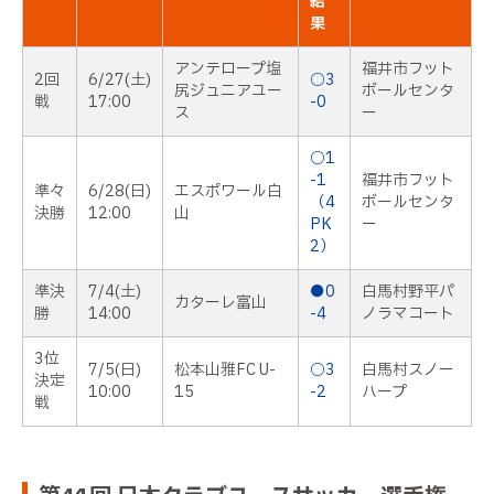
結
果
アンテロープ塩
福井市フット
2回
6/27(土)
○3
尻ジュニアユー
ボールセンタ
戦
17:00
-0
ス
ー
○1
-1
福井市フット
準々
6/28(日)
エスポワール白
（4
ボールセンタ
決勝
12:00
山
PK
ー
2）
準決
7/4(土)
●0
白馬村野平パ
カターレ富山
勝
14:00
-4
ノラマコート
3位
7/5(日)
松本山雅FC U-
○3
白馬村スノー
決定
10:00
15
-2
ハープ
戦