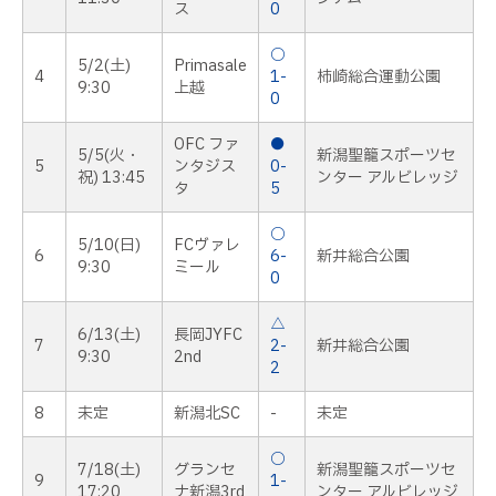
ス
0
○
5/2(土)
Primasale
4
1-
柿崎総合運動公園
9:30
上越
0
OFC ファ
●
5/5(火・
新潟聖籠スポーツセ
5
ンタジス
0-
祝) 13:45
ンター アルビレッジ
タ
5
○
5/10(日)
FCヴァレ
6
6-
新井総合公園
9:30
ミール
0
△
6/13(土)
長岡JYFC
7
2-
新井総合公園
9:30
2nd
2
8
未定
新潟北SC
-
未定
○
7/18(土)
グランセ
新潟聖籠スポーツセ
9
1-
17:20
ナ新潟3rd
ンター アルビレッジ