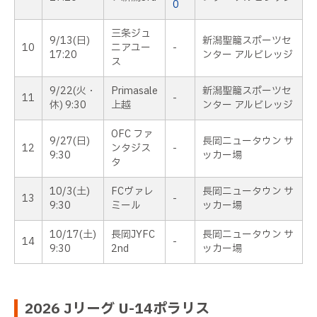
0
三条ジュ
9/13(日)
新潟聖籠スポーツセ
10
ニアユー
-
17:20
ンター アルビレッジ
ス
9/22(火・
Primasale
新潟聖籠スポーツセ
11
-
休) 9:30
上越
ンター アルビレッジ
OFC ファ
9/27(日)
長岡ニュータウン サ
12
ンタジス
-
9:30
ッカー場
タ
10/3(土)
FCヴァレ
長岡ニュータウン サ
13
-
9:30
ミール
ッカー場
10/17(土)
長岡JYFC
長岡ニュータウン サ
14
-
9:30
2nd
ッカー場
2026 Jリーグ U-14ポラリス