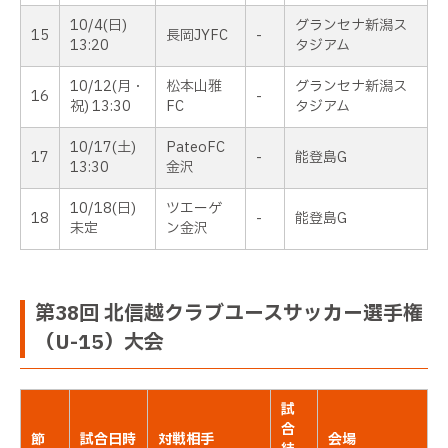
10/4(日)
グランセナ新潟ス
15
長岡JYFC
-
13:20
タジアム
10/12(月・
松本山雅
グランセナ新潟ス
16
-
祝) 13:30
FC
タジアム
10/17(土)
PateoFC
17
-
能登島G
13:30
金沢
10/18(日)
ツエーゲ
18
-
能登島G
未定
ン金沢
第38回 北信越クラブユースサッカー選手権
（U-15）大会
試
合
節
試合日時
対戦相手
会場