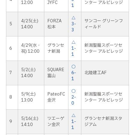
12:00
JYFC
ンター アルビレッジ
1
△
4/25(土)
FORZA
サンコー グリーンフ
5
3-
14:00
松本
ィールド
3
△
4/29(水・
グランセ
新潟聖籠スポーツセ
6
1-
祝) 12:00
ナ新潟
ンター アルビレッジ
1
○
5/2(土)
SQUARE
7
6-
北陸建工AF
14:00
富山
1
○
5/9(土)
PateoFC
新潟聖籠スポーツセ
8
2-
13:00
金沢
ンター アルビレッジ
0
△
5/16(土)
ツエーゲ
グランセナ新潟スタ
9
1-
14:10
ン金沢
ジアム
1