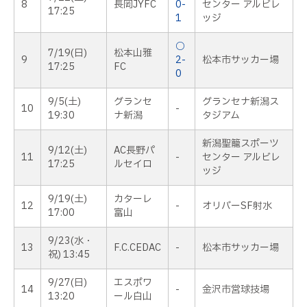
8
長岡JYFC
0-
センター アルビレ
17:25
1
ッジ
○
7/19(日)
松本山雅
9
2-
松本市サッカー場
17:25
FC
0
9/5(土)
グランセ
グランセナ新潟ス
10
-
19:30
ナ新潟
タジアム
新潟聖籠スポーツ
9/12(土)
AC長野パ
11
-
センター アルビレ
17:25
ルセイロ
ッジ
9/19(土)
カターレ
12
-
オリバーSF射水
17:00
富山
9/23(水・
13
F.C.CEDAC
-
松本市サッカー場
祝) 13:45
9/27(日)
エスポワ
14
-
金沢市営球技場
13:20
ール白山