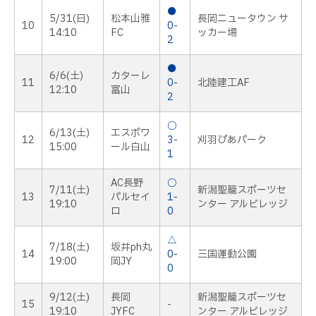
●
5/31(日)
松本山雅
長岡ニュータウン サ
10
0-
14:10
FC
ッカー場
2
●
6/6(土)
カターレ
11
0-
北陸建工AF
12:10
富山
2
○
6/13(土)
エスポワ
12
3-
刈羽ぴあパーク
15:00
ール白山
1
AC長野
○
7/11(土)
新潟聖籠スポーツセ
13
パルセイ
1-
19:10
ンター アルビレッジ
ロ
0
△
7/18(土)
坂井ph丸
14
0-
三国運動公園
19:00
岡JY
0
9/12(土)
長岡
新潟聖籠スポーツセ
15
-
19:10
JYFC
ンター アルビレッジ