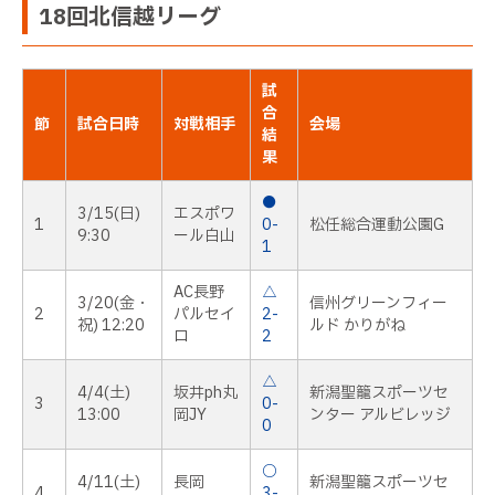
18回北信越リーグ
試
合
節
試合日時
対戦相手
会場
結
果
●
3/15(日)
エスポワ
1
0-
松任総合運動公園G
9:30
ール白山
1
AC長野
△
3/20(金・
信州グリーンフィー
2
パルセイ
2-
祝) 12:20
ルド かりがね
ロ
2
△
4/4(土)
坂井ph丸
新潟聖籠スポーツセ
3
0-
13:00
岡JY
ンター アルビレッジ
0
○
4/11(土)
長岡
新潟聖籠スポーツセ
4
3-