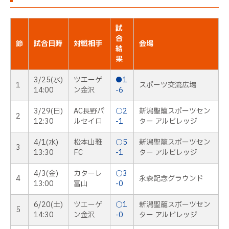
試
合
節
試合日時
対戦相手
会場
結
果
3/25(水)
ツエーゲ
●1
1
スポーツ交流広場
14:00
ン金沢
-6
3/29(日)
AC長野パ
○2
新潟聖籠スポーツセン
2
12:30
ルセイロ
-1
ター アルビレッジ
4/1(水)
松本山雅
○5
新潟聖籠スポーツセン
3
13:30
FC
-1
ター アルビレッジ
4/3(金)
カターレ
○3
4
永森記念グラウンド
13:00
富山
-0
6/20(土)
ツエーゲ
○1
新潟聖籠スポーツセン
5
14:30
ン金沢
-0
ター アルビレッジ