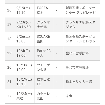
9/19(土)
FORZA
新潟聖籠スポーツセ
16
-
17:10
松本
ンター アルビレッジ
9/23(水・
グランセ
グランセナ新潟スタ
17
-
祝) 16:50
ナ新潟
ジアム
9/26(土)
SQUARE
新潟聖籠スポーツセ
18
-
13:00
富山
ンター アルビレッジ
10/4(日)
PateoFC
19
-
金沢市営球技場
13:00
金沢
10/10(土)
ツエーゲ
20
-
金沢市営球技場
13:00
ン金沢
10/17(土)
松本山雅
21
-
松本市サッカー場
13:10
FC
10/24(土)
カターレ
22
-
未定
未定
富山