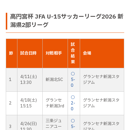
高円宮杯 JFA U-15サッカーリーグ2026 新
潟県2部リーグ
試
合
節
試合日時
対戦相手
会場
結
果
○
4/11(土)
グランセナ新潟スタ
1
新潟北SC
5-
13:30
ジアム
0
○
4/18(土)
グランセ
グランセナ新潟スタ
2
2-
15:15
ナ新潟3rd
ジアム
0
三条ジュ
○
4/26(日)
グランセナ新潟スタ
3
ニアユー
5-
11:30
ジアム