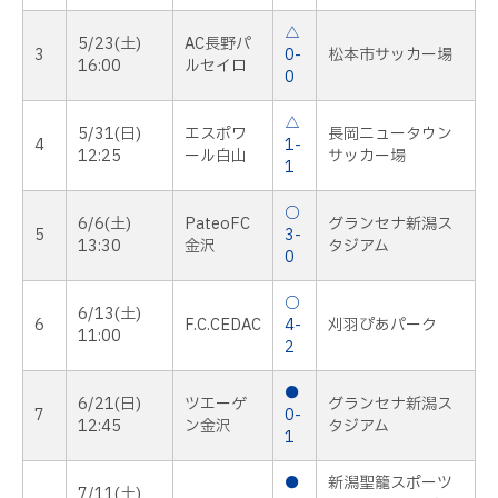
△
5/23(土)
AC長野パ
3
0-
松本市サッカー場
16:00
ルセイロ
0
△
5/31(日)
エスポワ
長岡ニュータウン
4
1-
12:25
ール白山
サッカー場
1
○
6/6(土)
PateoFC
グランセナ新潟ス
5
3-
13:30
金沢
タジアム
0
○
6/13(土)
6
F.C.CEDAC
4-
刈羽ぴあパーク
11:00
2
●
6/21(日)
ツエーゲ
グランセナ新潟ス
7
0-
12:45
ン金沢
タジアム
1
●
新潟聖籠スポーツ
7/11(土)