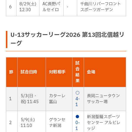
8/29(土)
AC長野パ
千曲川リバーフロント
6
-
12:30
ルセイロ
スポーツガーデン
U-13サッカーリーグ2026 第13回北信越リ
ーグ
試
合
節
試合日時
対戦相手
会場
結
果
○
5/3(日・
カターレ
長岡ニュータウン
1
4-
祝) 11:45
富山
サッカー場
1
●
新潟聖籠スポーツ
5/9(土)
グランセ
2
0-
センター アルビレ
11:10
ナ新潟
1
ッジ