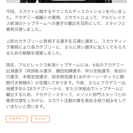
今回、スカウトに関するテクニカルディスカッションを行いまし
た。アカデミー組織との連携、スカウトによって、アルビレック
ス新潟のトップチームへの選手の輩出を目的として、スタッフと
意見交換しました。
上部のカテゴリーに昇格する選手を正確に選定し、スカウティン
グ業務により各カテゴリーに、さらに良い選手に加入してもらえ
るための戦略を提案しました。
現在、アルビレックス新潟トップチームには、
6
名のアカデミー
出身選手（阿部航斗選手、藤田和輝選手、早川史哉選手、長谷川
巧選手、本間至恩選手、岡本將成選手/水戸ホーリーホックに期
限付き移籍中）が在籍しております。今後、さらにアカデミー出
身選手を
U-18
カテゴリーから、また大学経由でトップチームに
輩出するため、アカデミースタッフ、メゾット部門スタッフとの
意見交換をしながら、スカウト活動の質を高める取り組みをして
いきたいと思います。
アカデミー
メソッド