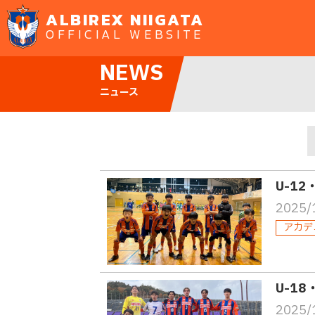
ALBIREX NIIGATA
OFFICIAL WEBSITE
NEWS
ニュース
U-1
2025/
アカデ
U-1
2025/