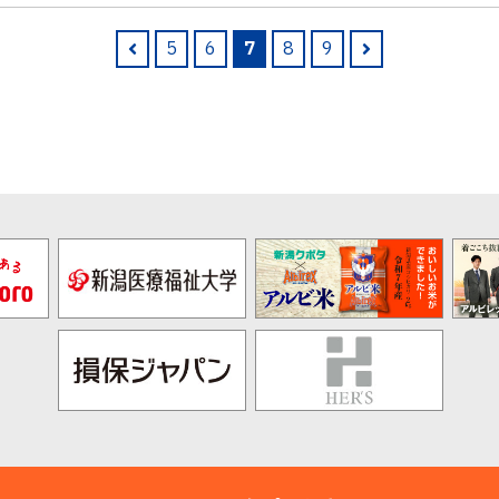
5
6
7
8
9
pre
nex
v
t