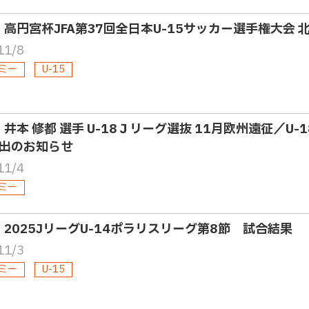
5・高円宮杯JFA第37回全日本U-15サッカー選手権大会 
11/8
ミー
U-15
8・井本 修都 選手 U-18Ｊリーグ選抜 11月欧州遠征／U
出のお知らせ
11/4
ミー
5・2025JリーグU-14ポラリスリーグ第8節 試合結果
11/3
ミー
U-15