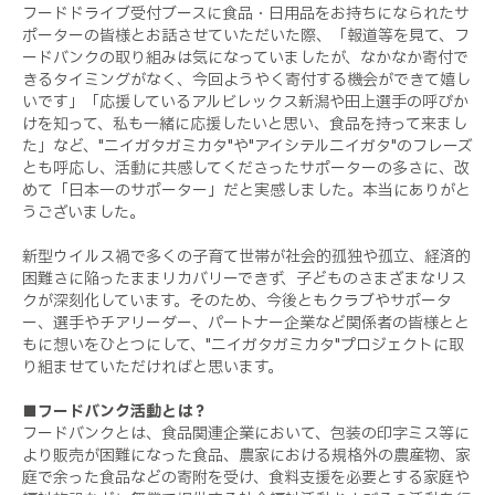
フードドライブ受付ブースに食品・日用品をお持ちになられたサ
ポーターの皆様とお話させていただいた際、「報道等を見て、フ
ードバンクの取り組みは気になっていましたが、なかなか寄付で
きるタイミングがなく、今回ようやく寄付する機会ができて嬉し
いです」「応援しているアルビレックス新潟や田上選手の呼びか
けを知って、私も一緒に応援したいと思い、食品を持って来まし
た」など、
"
ニイガタガミカタ
"
や
"
アイシテルニイガタ
"
のフレーズ
とも呼応し、活動に共感してくださったサポーターの多さに、改
めて「日本一のサポーター」だと実感しました。本当にありがと
うございました。
新型ウイルス禍で多くの子育て世帯が社会的孤独や孤立、経済的
困難さに陥ったままリカバリーできず、子どものさまざまなリス
クが深刻化しています。そのため、今後ともクラブやサポータ
ー、選手やチアリーダー、パートナー企業など関係者の皆様とと
もに想いをひとつにして、
"
ニイガタガミカタ
"
プロジェクトに取
り組ませていただければと思います。
■フードバンク活動とは？
フードバンクとは、食品関連企業において、包装の印字ミス等に
より販売が困難になった食品、農家における規格外の農産物、家
庭で余った食品などの寄附を受け、食料支援を必要とする家庭や