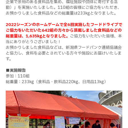
企業で余裕のある食料品を集め、福祉施設や団体に寄付する活
動）」を実施いたしました。
110
組の皆様にご協力をいただき、
お預かりしました食料品などの総重量は
233kg
となりました。
2022シーズンのホームゲームで全6回実施したフードドライブで
ご協力をいただいた642組の方々から頂戴しました食料品などの
総重量は、1,635kgとなりました。
ご協力をいただいた皆様、本
当にありがとうございました！
お預かりしました食料品などは、新潟県フードバンク連絡協議会
と協力し、食料を必要とされている方々や施設にお届けいたしま
す。
■実施報告
参加：
110
組
総重量：
233kg
（食料品・飲料品
220kg
、日用品
13kg
）