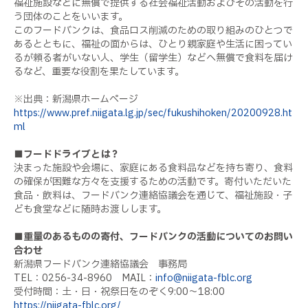
福祉施設などに無償で提供する社会福祉活動およびその活動を行
う団体のことをいいます。
このフードバンクは、食品ロス削減のための取り組みのひとつで
あるとともに、福祉の面からは、ひとり親家庭や生活に困ってい
るが頼る者がいない人、学生（留学生）などへ無償で食料を届け
るなど、重要な役割を果たしています。
※出典：新潟県ホームページ
https://www.pref.niigata.lg.jp/sec/fukushihoken/20200928.ht
ml
■フードドライブとは？
決まった施設や会場に、家庭にある食料品などを持ち寄り、食料
の確保が困難な方々を支援するための活動です。寄付いただいた
食品・飲料は、フードバンク連絡協議会を通じて、福祉施設・子
ども食堂などに随時お渡しします。
■重量のあるものの寄付、フードバンクの活動についてのお問い
合わせ
新潟県フードバンク連絡協議会 事務局
TEL
：
0256-34-8960
MAIL
：
info@niigata-fblc.org
受付時間：土・日・祝祭日をのぞく
9:00
～
18:00
https://niigata-fblc.org/