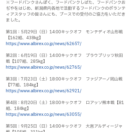
※フードバンクさんぽく、フードバンクしばた、フードバンクお
ぢやをはじめ、新潟県内各地で活動するフードバンクのボランテ
ィアスタッフの皆さんにも、ブースでの受付のご協力をいただき
ました。
第
1
回：
5
月
29
日（日）
14:00
キックオフ モンテディオ山形戦
【
162
組、
438kg】
https://www.albirex.co.jp/news/62657/
第
2
回：
6
月
19
日（日）
14:00
キックオフ ブラウブリッツ秋田
戦【
107
組、
285kg】
https://www.albirex.co.jp/news/62765/
第
3
回：
7
月
23
日（土）
18:00
キックオフ ファジアーノ岡山戦
【
77
組、
184kg】
https://www.albirex.co.jp/news/62921/
第
4
回：
8
月
20
日（土）
18:00
キックオフ ロアッソ熊本戦【
81
組、
184kg】
https://www.albirex.co.jp/news/63055/
第
5
回：
9
月
25
日（日）
14:00
キックオフ 大宮アルディージャ