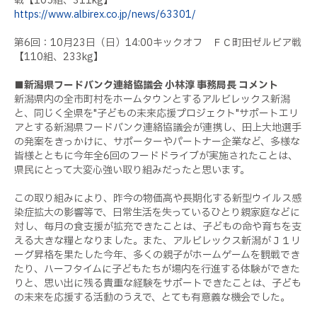
戦【
105
組、
311kg】
https://www.albirex.co.jp/news/63301/
第
6
回：
10
月
23
日（日）
14:00
キックオフ ＦＣ町田ゼルビア戦
【
110
組、
233kg
】
■新潟県フードバンク連絡協議会 小林淳 事務局長 コメント
新潟県内の全市町村をホームタウンとするアルビレックス新潟
と、同じく全県を
"
子どもの未来応援プロジェクト
"
サポートエリ
アとする新潟県フードバンク連絡協議会が連携し、田上大地選手
の発案をきっかけに、サポーターやパートナー企業など、多様な
皆様とともに今年全
6
回のフードドライブが実施されたことは、
県民にとって大変心強い取り組みだったと思います。
この取り組みにより、昨今の物価高や長期化する新型ウイルス感
染症拡大の影響等で、日常生活を失っているひとり親家庭などに
対し、毎月の食支援が拡充できたことは、子どもの命や育ちを支
える大きな糧となりました。また、アルビレックス新潟がＪ１リ
ーグ昇格を果たした今年、多くの親子がホームゲームを観戦でき
たり、ハーフタイムに子どもたちが場内を行進する体験ができた
りと、思い出に残る貴重な経験をサポートできたことは、子ども
の未来を応援する活動のうえで、とても有意義な機会でした。