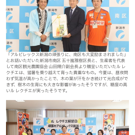
「アルビレックス新潟の頑張りに、南区も大変励まされました」
とお話いただいた新潟市南区 五十嵐雅樹区長と、生産者を代表
して南区観光農園協会 山田陽介副会長より贈呈いただいたル レ
クチエは、猛暑を乗り越えて育った貴重なもの。今夏は、昼夜問
わず気温が高かったことで、木の葉が汗をかき続けて光合成がで
きず、樹木の生育にも大きな影響があったそうですが、糖度の高
いル レクチエが実ったそうです。