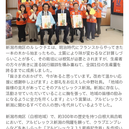
新潟市南区のル レクチエは、明治時代にフランスからやってきた
一本の木から始まったもの。土質により味が変わるなど計算しづ
らいことが多く、その栽培には根気が必要とされますが、生産者
の方々が長きに渡る試行錯誤を積み重ねて、全国1位の生産量を
誇るまでに成長しました。
「皆さまのおかげで、今があると思っています。改めて温かい応
援に感謝申し上げます」と御礼をお伝えした中野社長。「地域の
皆様の支えがあってこそのアルビレックス新潟。新潟に存在し、
活動させていただいていることに胸を張って、地域の皆様の励み
になるように全力を尽くします」という言葉は、アルビレックス
新潟に関わるすべての人の想いを代弁しているようでした。
新潟市南区（白根地域）で、約300年の歴史を持つ白根大凧合戦
において、アルビレックス新潟の飛躍を願って、クラブエンブレ
ムなどをあしらった「アルビレックスＪ１昇格記念凧」を作成い