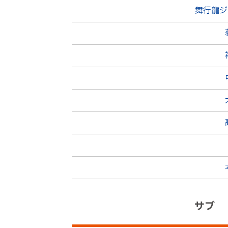
舞行龍ジ
後半
29分
７
後半
28分
飲水タイム
後半
25分
後半
20分
サブ
後半
18分