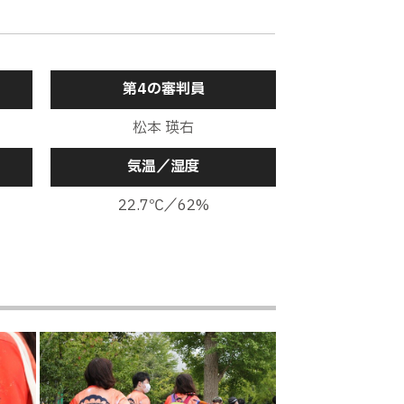
るも、タックルに遭ってシュートまで
第4の審判員
オを見て鋭いクロスを供給。ファビオが
松本 瑛右
気温／湿度
22.7℃／62%