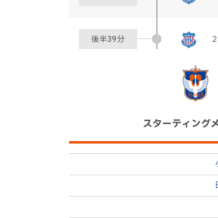
後半
39分
２
後半
34分
スターティング
後半
30分
飲水タイム
後半
29分
７
後半
29分
３