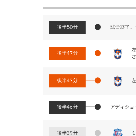
後半
50分
試合終了。
後半
47分
後半
47分
後半
46分
アディショ
後半
39分
１