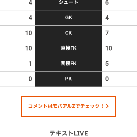
4
シュート
6
4
GK
4
10
CK
7
10
直接FK
10
1
間接FK
5
0
PK
0
コメントはモバアルZでチェック！
テキストLIVE