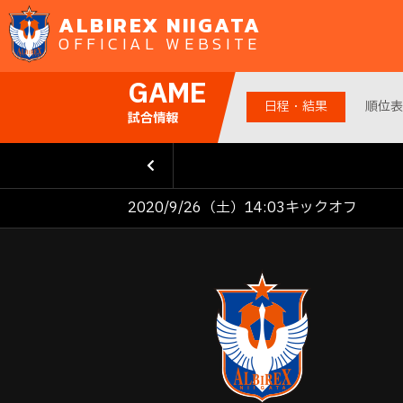
ALBIREX NIIGATA
OFFICIAL WEBSITE
GAME
日程・結果
順位表
試合情報
2020/9/26（土）14:03キックオフ
前の試
合