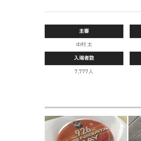
後半
8分
主審
後半
6分
中村 太
入場者数
後半
0分
１
7,777人
後半
0分
１
後半
0分
４