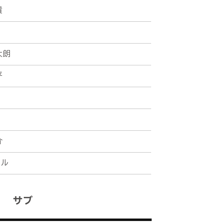
貴
太朗
平
で本間が反応。しかし、岡西にはじかれ
介
エル
サブ
からダイレクトで低い弾道のクロスを入
した新井の処理ミスを誘い、ボールはゴ