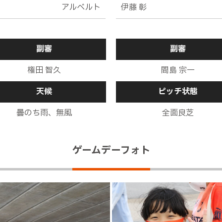
左に進入し、巧みなフェイントで対じしたＤＦを突破しようとす
アルベルト
伊藤 彰
持ち込めない
副審
副審
右サイドの敵陣浅い位置から田上がゴール前へ走り込むファビ
反応するも、惜しくもつながらない
権田 智久
間島 宗一
天候
ピッチ状態
８太田ＯＵＴ→１０ドゥドゥＩＮ
曇のち雨、無風
全面良芝
３中島ＯＵＴ→２０島田ＩＮ
ゲームデーフォト
９鄭大世ＯＵＴ→９ファビオＩＮ