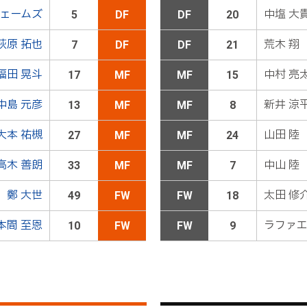
ェームズ
中塩 大
5
DF
DF
20
荻原 拓也
荒木 翔
7
DF
DF
21
中山ＯＵＴ→１４武田ＩＮ
福田 晃斗
中村 亮
17
MF
MF
15
中島 元彦
新井 涼
13
MF
MF
8
のため、一時的にプレーが中断
大本 祐槻
山田 陸
27
MF
MF
24
右ＣＫを獲得。キッカーの島田がクロスを入れると、ゴール前
高木 善朗
中山 陸
33
MF
MF
7
てしまう
鄭 大世
太田 修
49
FW
FW
18
本間 至恩
ラファ
10
FW
FW
9
ドゥドゥが得点
ゴール！！！高木がパスを出すと、荻原が左サイドの高い位置
れる。これがゴール前でファビオの前に入ってクリアしようと