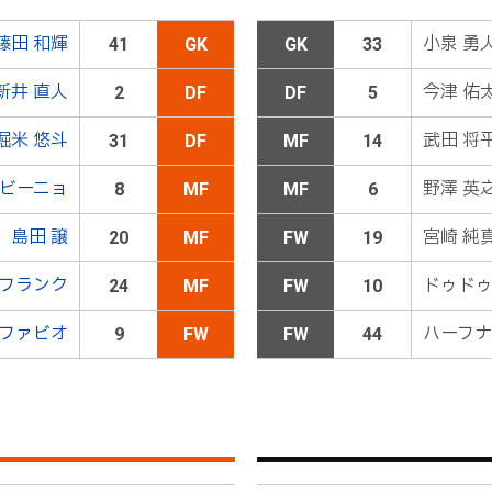
ールに吸い込まれて先制に成功
藤田 和輝
小泉 勇
41
GK
GK
33
新井 直人
今津 佑
2
DF
DF
5
７大本ＯＵＴ→８シルビーニョＩＮ
堀米 悠斗
武田 将
31
DF
MF
14
右サイドの高い位置から田上がロングボールを送る。ニアサイ
ビーニョ
野澤 英
8
MF
MF
6
ールは相手に渡ってしまう
島田 譲
宮崎 純
20
MF
FW
19
 フランク
ドゥド
24
MF
FW
10
ラファエルＯＵＴ→１９宮崎ＩＮ
ファビオ
ハーフナ
9
FW
FW
44
左ＣＫを獲得。キッカーの高木がクロスを入れると、ニアサイ
へ。しかし、ＤＦにクリアされてしまう
本間が敵陣中央の左でボールを持つと、ドリブル開始。スピード