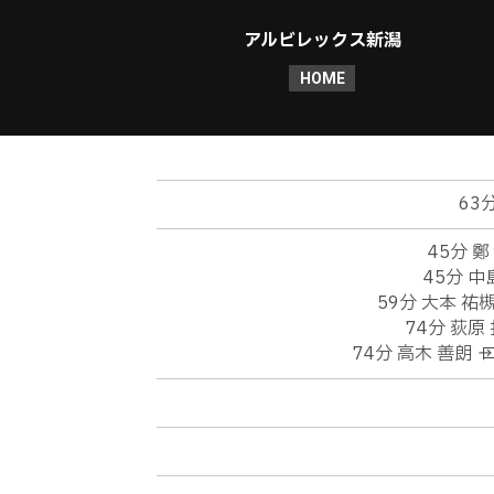
アルビレックス新潟
HOME
63
45分 鄭
45分 中島
59分 大本 祐槻
74分 荻原 
74分 高木 善朗 →