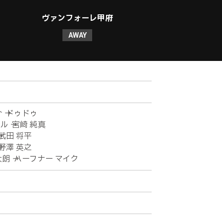
ヴァンフォーレ甲府
AWAY
 → ドゥドゥ
 → 宮崎 純真
→ 武田 将平
→ 野澤 英之
太朗 → ハーフナー マイク