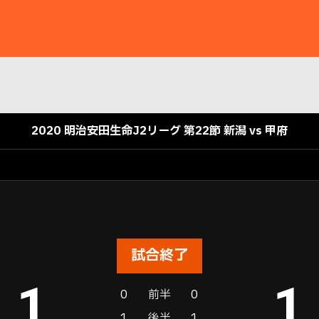
2020 明治安田生命J2リーグ 第22節 新潟 vs 甲府
試合終了
1
1
0
前半
0
1
後半
1