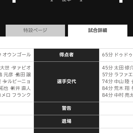
特設ページ
試合詳細
分 オウンゴール
得点者
65分 ドゥドゥ
 大世 → ファビオ
45分 太田 修介
 元彦 → 島田 譲
57分 ラファエル
 → シルビーニョ
選手交代
74分 中山 陸 
拓也 → 新井 直人
84分 荒木 翔 
 ロメロ フランク
84分 中村 亮
警告
退場