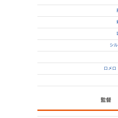
後半
14分
２
シル
後半
13分
ロメロ
後半
12分
９
後半
10分
監督