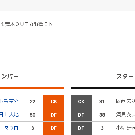
１荒木ＯＵＴ→６野澤ＩＮ
シルビーニョが右サイドへ展開すると、右サイドの敵陣深くから
ボールはニアサイドへ向かうが、味方はシュートまで持ち込め
メンバー
スター
が終了し、プレーが再開される
小島 亨介
岡西 宏
22
GK
GK
31
荻原ＯＵＴ→２新井ＩＮ
田上 大地
須貝 英
50
DF
DF
38
マウロ
小柳 達
3
DF
DF
3
３高木ＯＵＴ→２４ロメロＩＮ