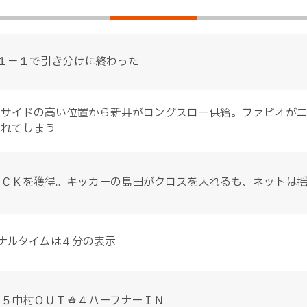
１－１で引き分けに終わった
左サイドの高い位置から新井がロングスロー供給。ファビオが
されてしまう
左ＣＫを獲得。キッカーの島田がクロスを入れるも、ネットは
ナルタイムは４分の表示
５中村ＯＵＴ→４４ハーフナーＩＮ