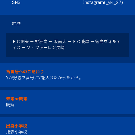
SNS
Instagram(_yki_27)
経歴
ＦＣ湖東 － 野洲高 － 阪南大 － ＦＣ岐阜 － 徳島ヴォルテ
ィス － Ｖ・ファーレン長崎
背番号へのこだわり
7が好きで番号に7を入れたかったから。
未婚or既婚
既婚
出身小学校
旭森小学校