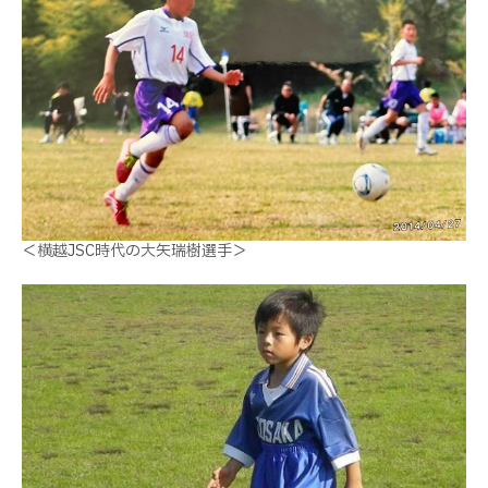
＜横越JSC時代の大矢瑞樹選手＞