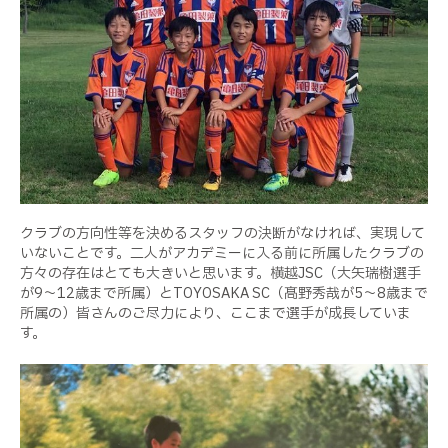
クラブの方向性等を決めるスタッフの決断がなければ、実現して
いないことです。二人がアカデミーに入る前に所属したクラブの
方々の存在はとても大きいと思います。横越
JSC（大矢瑞樹選手
が9～12歳まで所属）
と
TOYOSAKA SC（髙野秀哉が5～8歳まで
所属
の）皆さんのご尽力により、ここまで選手が成長していま
す。