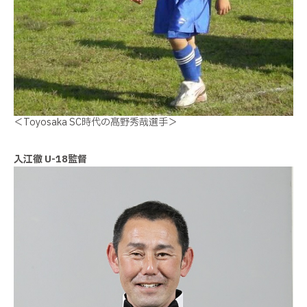
＜Toyosaka SC時代の髙野秀哉選手＞
入江徹
U-18
監督