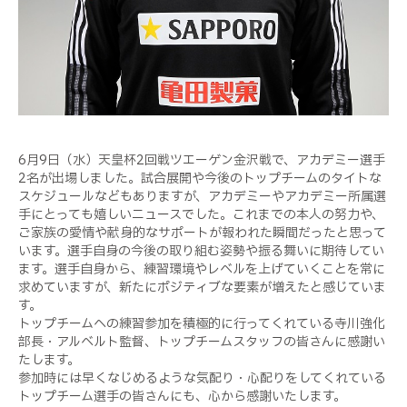
6
月
9
日（水）天皇杯
2
回戦ツエーゲン金沢戦で、アカデミー選手
2
名が出場しました。試合展開や今後のトップチームのタイトな
スケジュールなどもありますが、アカデミーやアカデミー所属選
手にとっても嬉しいニュースでした。これまでの本人の努力や、
ご家族の愛情や献身的なサポートが報われた瞬間だったと思って
います。選手自身の今後の取り組む姿勢や振る舞いに期待してい
ます。選手自身から、練習環境やレベルを上げていくことを常に
求めていますが、新たにポジティブな要素が増えたと感じていま
す。
トップチームへの練習参加を積極的に行ってくれている寺川強化
部長・アルベルト監督、トップチームスタッフの皆さんに感謝い
たします。
参加時には早くなじめるような気配り・心配りをしてくれている
トップチーム選手の皆さんにも、心から感謝いたします。