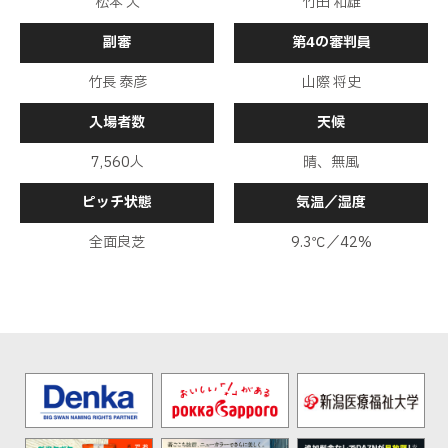
松本 大
竹田 和雄
副審
第4の審判員
竹長 泰彦
山際 将史
入場者数
天候
7,560人
晴、無風
ピッチ状態
気温／湿度
全面良芝
9.3℃／42%