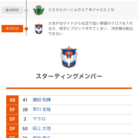
１０セルジーニョＯＵＴ→９ジャエルＩＮ
後半
45分
大本が右サイドから右足で低い弾道のクロスを入れ
るも、相手にブロックされてしまい、決定機は創出
後半
43分
できない
５０田上ＯＵＴ→６秋山ＩＮ
後半
40分
田上がハーフウェーライン付近から前線のシルビー
ニョを目指して縦にパスを送るも、ボールが長くな
後半
40分
ってしまう
スターティングメンバー
左ＣＫを獲得。キッカーの島田がアウトスイングの
後半
36分
クロスを上げるも、得点には結び付かない
藤田 和輝
GK
41
８杉本ＯＵＴ→２６山本真ＩＮ
後半
32分
早川 史哉
DF
28
マウロ
DF
3
４１久保田ＯＵＴ→３田中隼ＩＮ
後半
32分
田上 大地
DF
50
新潟は低い位置でパスを回して攻撃の機会をうかがうも、松