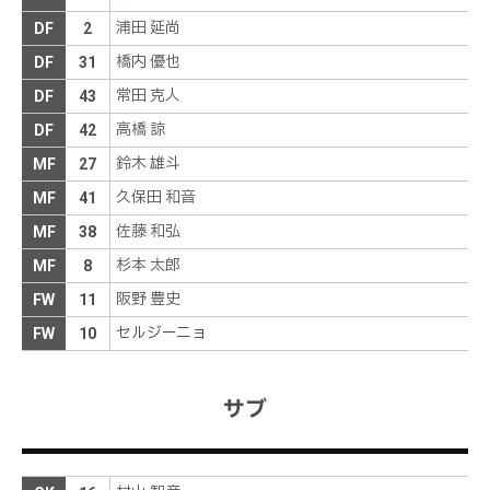
ゴール！！！ＰＫのキッカーは鄭大世。ゆっくりと
した助走から、ＧＫの動きを最後まで見て落ち着い
前半
29分
浦田 延尚
DF
2
てゴール左に沈める
橋内 優也
DF
31
左ＣＫの際に田上が浦田にペナルティエリア内で倒
前半
27分
常田 克人
DF
43
され、ＰＫを獲得する
高橋 諒
DF
42
本間が左の中島からの横パスに反応し、ペナルティ
エリア手前の中央から右足でシュートを放つ。ＧＫ
鈴木 雄斗
MF
27
前半
26分
にはじかれた後、中島が詰めるも、ＤＦにブロック
されてしまう
久保田 和音
MF
41
佐藤 和弘
ディフェンスラインを中心にパスを回し、攻撃の糸
MF
38
前半
25分
口を探る
杉本 太郎
MF
8
飲水タイムが終了し、プレーが再開される
前半
24分
阪野 豊史
FW
11
飲水タイムのため、一時的にプレーが中断
前半
22分
セルジーニョ
FW
10
高橋が得点
前半
15分
サブ
本間がペナルティエリア右脇からペナルティエリア
内にうまく浮かせたパスを送る。矢村が受けてシュ
前半
13分
ートモーションまでいくも、ＤＦに処理されてしま
う