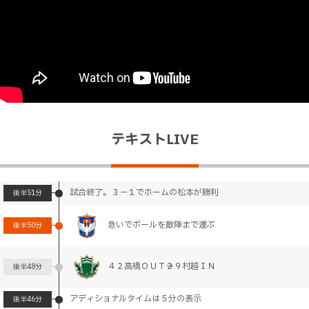
テキストLIVE
試合終了。３－１でホームの松本が勝利
後半
51分
急いでボールを敵陣まで運ぶ
後半
50分
４２高橋ＯＵＴ→２９村越ＩＮ
後半
48分
アディショナルタイムは５分の表示
後半
46分