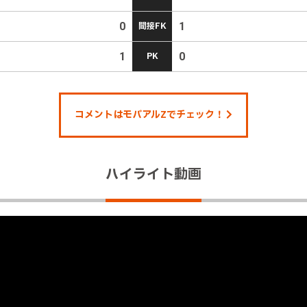
0
間接FK
1
1
PK
0
コメントはモバアルZでチェック！
ハイライト動画