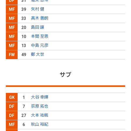
堀米 悠斗
DF
31
本がしっかりとブロックを敷いて対応し、高い位置まで攻め
後半
28分
込ませない
矢村 健
MF
39
シルビーニョが高い位置でボールを奪い、左サイド
高木 善朗
MF
33
の敵陣深くから右足でクロスを入れる。しかし、Ｇ
後半
25分
Ｋに処理されてしまう
島田 譲
MF
20
飲水タイムが終了し、プレーが再開される
後半
25分
本間 至恩
MF
10
飲水タイムのため、一時的にプレーが中断
後半
23分
中島 元彦
MF
13
鄭 大世
FW
49
３９矢村ＯＵＴ→８シルビーニョＩＮ
後半
22分
サブ
阪野が得点
後半
16分
阪野が得点
後半
10分
大谷 幸輝
GK
1
本間がペナルティエリア手前から左前方にパスを出
荻原 拓也
DF
7
す。荻原が反応し、ペナルティエリア左から左足で
後半
7分
大本 祐槻
抑えたシュートを放つも、ＧＫにセーブされてしま
DF
27
う
秋山 裕紀
MF
6
右ＣＫを獲得。キッカーの島田が左足でニアに低い