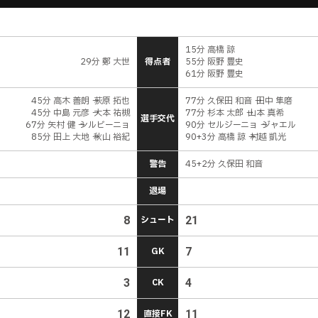
15分 高橋 諒
29分 鄭 大世
得点者
55分 阪野 豊史
61分 阪野 豊史
45分 高木 善朗 → 荻原 拓也
77分 久保田 和音 → 田中 隼磨
45分 中島 元彦 → 大本 祐槻
77分 杉本 太郎 → 山本 真希
選手交代
67分 矢村 健 → シルビーニョ
90分 セルジーニョ → ジャエル
85分 田上 大地 → 秋山 裕紀
90+3分 高橋 諒 → 村越 凱光
警告
45+2分 久保田 和音
退場
8
シュート
21
11
GK
7
3
CK
4
12
直接FK
11