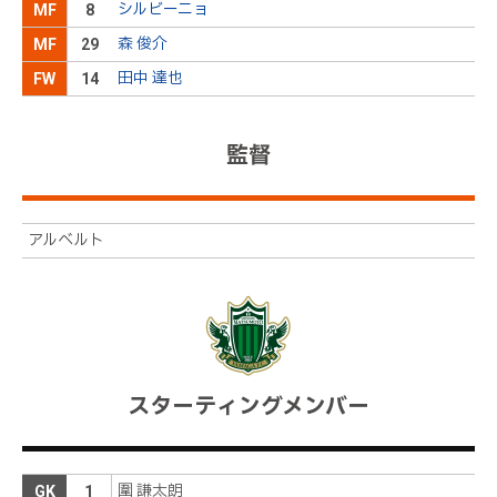
シルビーニョ
後半
6分
MF
8
ボールを送るも、相手にブロックされてしまう
森 俊介
MF
29
本間が佐藤に倒されて足を痛める。しかし、大事に
後半
2分
田中 達也
FW
14
は至らず、すぐにプレーに復帰する
１３中島ＯＵＴ→２７大本ＩＮ
後半
0分
監督
３３高木ＯＵＴ→７荻原ＩＮ
後半
0分
アルベルト
新潟ボールでキックオフ、後半開始
後半
0分
前半終了。１－１と、同点で試合を折り返す
前半
49分
久保田にイエローカード
前半
47分
アディショナルタイムは３分の表示
スターティングメンバー
前半
46分
鄭大世は、やり直しのＰＫだったが、１度目と同じ
前半
29分
コースに蹴り込んで強心臓ぶりを見せる
圍 謙太朗
GK
1