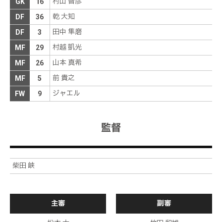
村山 智彦
GK
16
島田が自陣のタッチライン際で鈴木を倒してしま
乾 大知
DF
36
前半
9分
い、松本ベンチから抗議の声が上がる
田中 隼磨
DF
3
中島がペナルティエリア右角付近から左足でペナル
村越 凱光
MF
29
ティエリア内に浮き球のパスを供給。しかし、味方
前半
7分
には合わない
山本 真希
MF
26
松本の激しいプレスに遭い、いったんＧＫまでボー
前 貴之
MF
5
前半
2分
ルを下げる
ジャエル
FW
9
松本はセルジーニョ、新潟は堀米がキャプテンマークを巻く
前半
0分
松本の直近５試合は２勝２分け１敗。新潟の直近５試合は１
勝１分け３敗。両者の過去対戦成績は４勝１分け１敗と新潟
監督
前半
0分
の勝ち越し
松本ボールでキックオフ、試合開始
前半
0分
柴田 峡
主審
副審