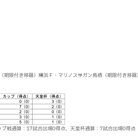
形（期限付き移籍）→横浜Ｆ・マリノス→サガン鳥栖（期限付き移籍
ップ戦通算：17試合出場0得点、天皇杯通算：7試合出場0得点