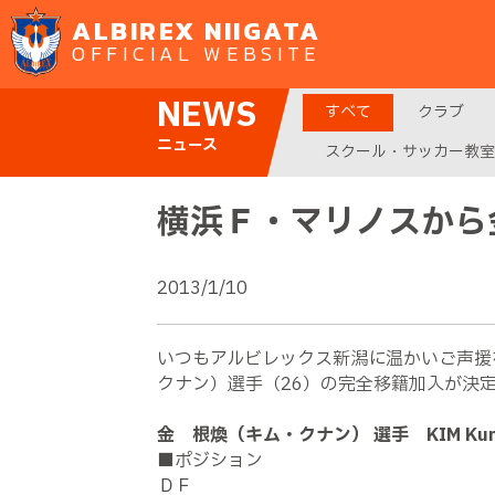
ALBIREX NIIGATA
OFFICIAL WEBSITE
NEWS
すべて
クラブ
ニュース
スクール・サッカー教室
横浜Ｆ・マリノスから
2013/1/10
いつもアルビレックス新潟に温かいご声援
クナン）選手（26）の完全移籍加入が決
金 根煥（キム・クナン） 選手 KIM Kun
■ポジション
ＤＦ