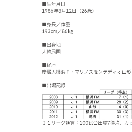
■生年月日
1986年8月12日（26歳）
■身長／体重
193cm／86kg
■出身地
大韓民国
■経歴
慶煕大→横浜Ｆ・マリノス→モンテディオ山
■出場記録
Ｊ１リーグ通算：100試合出場7得点、カ