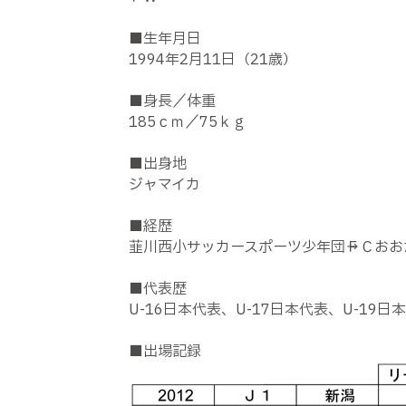
■生年月日
1994年2月11日（21歳）
■身長／体重
185ｃｍ／75ｋｇ
■出身地
ジャマイカ
■経歴
韮川西小サッカースポーツ少年団→ＦＣおお
■代表歴
U-16日本代表、U-17日本代表、U-19日
■出場記録