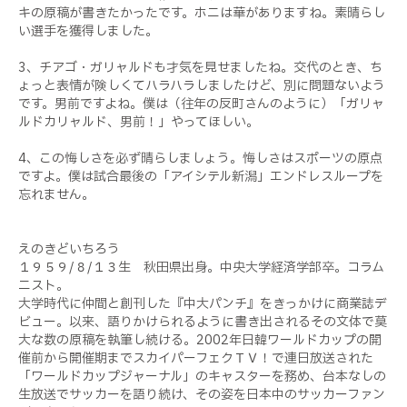
キの原稿が書きたかったです。ホニは華がありますね。素晴らし
い選手を獲得しました。
3、チアゴ・ガリャルドも才気を見せましたね。交代のとき、ち
ょっと表情が険しくてハラハラしましたけど、別に問題ないよう
です。男前ですよね。僕は（往年の反町さんのように）「ガリャ
ルドカリャルド、男前！」やってほしい。
4、この悔しさを必ず晴らしましょう。悔しさはスポーツの原点
ですよ。僕は試合最後の「アイシテル新潟」エンドレスループを
忘れません。
えのきどいちろう
１９５９/８/１３生 秋田県出身。中央大学経済学部卒。コラム
ニスト。
大学時代に仲間と創刊した『中大パンチ』をきっかけに商業誌デ
ビュー。以来、語りかけられるように書き出されるその文体で莫
大な数の原稿を執筆し続ける。2002年日韓ワールドカップの開
催前から開催期までスカイパーフェクＴＶ！で連日放送された
「ワールドカップジャーナル」のキャスターを務め、台本なしの
生放送でサッカーを語り続け、その姿を日本中のサッカーファン