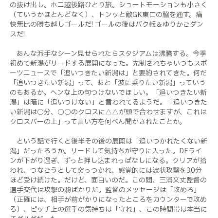
の抜け出し。ホニ越後路ひとり旅。シュートモーションも小さく
（ていうかほとんどなく）、トンッと敵GK東口の脇を通す。痛
快無比の勝ち越しゴールだ! ゴールの後はバク転＆ゆりかごダン
スだ!
あんな派手なシーン見せられたらスタジアムは沸騰する。今季
初めて新潟がリードする展開になった。先制されちゃいつもスポ
ーツニュースで「追いつきたい新潟は」と要約されてきた。何だ
「追いつきたい新潟」って、あと「波に乗りたい新潟」っていう
のもあるか。ヘンな上の句つけないでほしい。「追いつきたい新
潟」は暗に「追いつけない」と言われてるようだ。「追いつきた
い新潟は○分、○○のクロスに△△が頭で合わせますが、これは
クロスバーの上」って言い方を何べん聞かされたことか。
という話で行くと後半その後の展開は「追いつかれたくない新
潟」だったろうか。リードして気持ちが守りに入った。DFライ
ンが下がり過ぎ、ずっと押し込まれっぱなしになる。クリアが拾
われ、つなごうとして突っつかれ、感覚的には波状攻撃を30分
ほど受け続けた。だけど、面白いのだ。この間、三浦文丈監督の
選手交代は攻撃の駒ばかりだ。監督のメッセージは「攻めろ」
（正確には、相手が前がかりになったところをカウンターで攻め
ろ）、ピッチ上の選手の気持ちは「守れ」、この時間帯は本当に