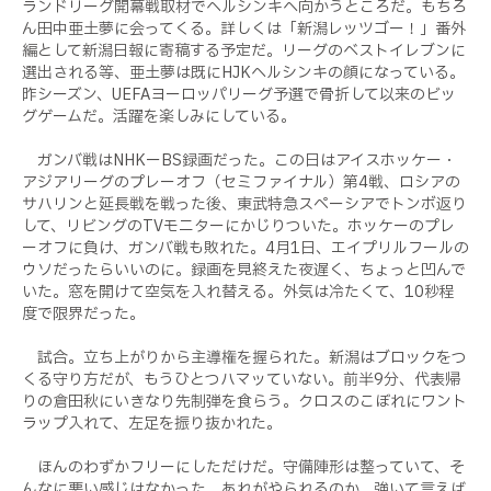
ランドリーグ開幕戦取材でヘルシンキへ向かうところだ。もちろ
ん田中亜土夢に会ってくる。詳しくは「新潟レッツゴー！」番外
編として新潟日報に寄稿する予定だ。リーグのベストイレブンに
選出される等、亜土夢は既にHJKヘルシンキの顔になっている。
昨シーズン、UEFAヨーロッパリーグ予選で骨折して以来のビッ
グゲームだ。活躍を楽しみにしている。
ガンバ戦はNHKーBS録画だった。この日はアイスホッケー・
アジアリーグのプレーオフ（セミファイナル）第4戦、ロシアの
サハリンと延長戦を戦った後、東武特急スペーシアでトンボ返り
して、リビングのTVモニターにかじりついた。ホッケーのプレ
ーオフに負け、ガンバ戦も敗れた。4月1日、エイプリルフールの
ウソだったらいいのに。録画を見終えた夜遅く、ちょっと凹んで
いた。窓を開けて空気を入れ替える。外気は冷たくて、10秒程
度で限界だった。
試合。立ち上がりから主導権を握られた。新潟はブロックをつ
くる守り方だが、もうひとつハマッていない。前半9分、代表帰
りの倉田秋にいきなり先制弾を食らう。クロスのこぼれにワント
ラップ入れて、左足を振り抜かれた。
ほんのわずかフリーにしただけだ。守備陣形は整っていて、そ
んなに悪い感じはなかった。あれがやられるのか。強いて言えば