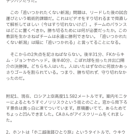
チグハグだった。
この「追いつかれたくない新潟」問題は、リードした後の試合
運びという戦術的課題だ。これはビデオをすり切れるまで見直し
て解析してほしい（今はすり切れないけど）。チームのバランス
はどこに置くべきか。勝ち切るためには何が必要だったか。この
教訓を生かさねばチームは永遠に勝利できない。「追いつかれた
くない新潟」は暗に「追いつかれる」と言ってることになる。
そこからの2失点を記さねばならない。後半31分、FKからキ
ム・ジョンヤのヘッド。後半40分、こぼれ球を拾った井出口陽
介の決勝弾。どちらも人はいた。人はいたはずなのに何故かあっ
さりゴールを割られている。つまり、勝ち切れず、守り切れなか
ったのだ。
附記1、現在、ロシア上空高度11.582メートルです。案内モニタ
ーによるともうすぐノリリスクという街とのこと。窓から見下ろ
す景色は真っ白に凍てついています。原稿書いてて、あらためて
ちょっと凹んできました。CAさんがアイスクリームをくれまし
た。
2、ホントは「ホニ越後路ひとり旅」というタイトルで、ウキウ