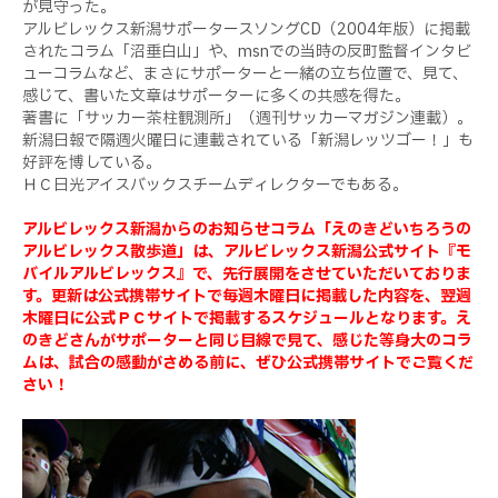
が見守った。
アルビレックス新潟サポータースソングCD（2004年版）に掲載
されたコラム「沼垂白山」や、msnでの当時の反町監督インタビ
ューコラムなど、まさにサポーターと一緒の立ち位置で、見て、
感じて、書いた文章はサポーターに多くの共感を得た。
著書に「サッカー茶柱観測所」（週刊サッカーマガジン連載）。
新潟日報で隔週火曜日に連載されている「新潟レッツゴー！」も
好評を博している。
ＨＣ日光アイスバックスチームディレクターでもある。
アルビレックス新潟からのお知らせコラム「えのきどいちろうの
アルビレックス散歩道」は、アルビレックス新潟公式サイト『モ
バイルアルビレックス』で、先行展開をさせていただいておりま
す。更新は公式携帯サイトで毎週木曜日に掲載した内容を、翌週
木曜日に公式ＰＣサイトで掲載するスケジュールとなります。え
のきどさんがサポーターと同じ目線で見て、感じた等身大のコラ
ムは、試合の感動がさめる前に、ぜひ公式携帯サイトでご覧くだ
さい！