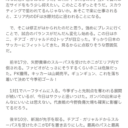
左サイドをもう少し抑えたい。このところずっとそうだ。スカウ
ティングで狙われてるんじゃないか。あそこで楽に仕事される
と、エリア内のDFは水際対応に追われることになる。
で、そこは修正がはかられたのだと思う。強めにプレスに行く
ことで、試合のバランスがだんだん変化し始める。この日はホ
ニ、チアゴ・ガリャルドの2トップが目立った。すっかり日本の
サッカーにフィットしてきた。見るからに点取りそうな雰囲気
だ。
前半17分、矢野貴章のスルーパスを受けたホニがエリア内で
倒される。ファビオがとっさにそうするくらいホニは危険だっ
た。PK獲得。キッカーは山崎亮平。ギュンギュン、これを落ち
着いて決めて今季初ゴール！
1対1でハーフタイムに入る。今季ずっと先制点を奪われる展開
が続いているが、今日はサクッと追いつけた。ガンバの出来はそ
んなにいいとは思えない。代表戦の今野負傷欠場も確実に影響し
てるだろう。
後半10分、新潟が先手を取る。チアゴ・ガリャルドからスル
ーパスを受けたホニがDFを置き去りにした。最高のパスと最高