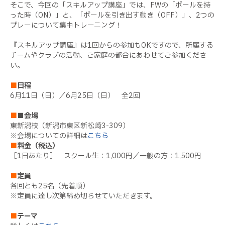
そこで、今回の「スキルアップ講座」では、FWの「ボールを持
った時（ON）」と、「ボールを引き出す動き（OFF）」、2つの
プレーについて集中トレーニング！
『スキルアップ講座』は1回からの参加もOKですので、所属する
チームやクラブの活動、ご家庭の都合にあわせてご参加くださ
い。
■
日程
6月11日（日）／6月25日（日） 全2回
■
■会場
東新潟校（新潟市東区新松崎3-309）
※会場についての詳細は
こちら
■
料金（税込）
［1日あたり］ スクール生：1,000円／一般の方：1,500円
■
定員
各回とも25名（先着順）
※定員に達し次第締め切らせていただきます。
■
テーマ