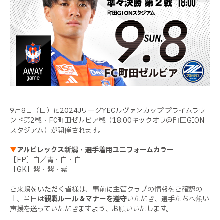
9月8日（日）に2024JリーグYBCルヴァンカップ プライムラウ
ンド第2戦・FC町田ゼルビア戦（18:00キックオフ＠町田GION
スタジアム）が開催されます。
▼
アルビレックス新潟・選手着用ユニフォームカラー
［FP］白／青・白・白
［GK］紫・紫・紫
ご来場をいただく皆様は、事前に主管クラブの情報をご確認の
上、当日は
観戦ルール＆マナーを遵守
いただき、選手たちへ熱い
声援を送っていただきますよう、お願いいたします。