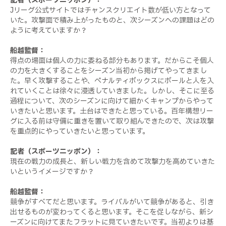
記者（スポーツニッポン）：
Jリーグ公式サイトではチャンスクリエイト数が低い方となって
いた。攻撃面で積み上がったものと、次シーズンへの課題はどの
ように考えていますか？
船越監督：
得点の場面は個人の力に委ねる部分もあります。だからこそ個人
の力を大きくすることをシーズン当初から掲げてやってきまし
た。早く攻撃することや、ペナルティボックスにボールと人を入
れていくことは徐々に浸透していきました。しかし、そこに至る
過程について、次のシーズンに向けて細かくキャンプからやって
いきたいと思います。土台はできたと思っている。百年構想リー
グに入る前は守備に重きを置いて取り組んできたので、次は攻撃
を重点的にやっていきたいと思っています。
記者（スポーツニッポン）：
現在の戦力の成長と、新しい戦力を含めて攻撃力を高めていきた
いというイメージですか？
船越監督：
競争がすべてだと思います。ライバルがいて競争があると、引き
出せるものが変わってくると思います。そこを促しながら、新シ
ーズンに向けてまたフラットに見ていきたいです。当初よりは基