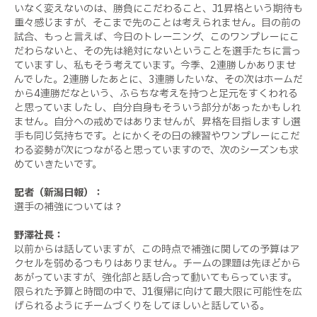
いなく変えないのは、勝負にこだわること、J1昇格という期待も
重々感じますが、そこまで先のことは考えられません。目の前の
試合、もっと言えば、今日のトレーニング、このワンプレーにこ
だわらないと、その先は絶対にないということを選手たちに言っ
ていますし、私もそう考えています。今季、2連勝しかありませ
んでした。2連勝したあとに、3連勝したいな、その次はホームだ
から4連勝だなという、ふらちな考えを持つと足元をすくわれる
と思っていましたし、自分自身もそういう部分があったかもしれ
ません。自分への戒めではありませんが、昇格を目指しますし選
手も同じ気持ちです。とにかくその日の練習やワンプレーにこだ
わる姿勢が次につながると思っていますので、次のシーズンも求
めていきたいです。
記者（新潟日報）：
選手の補強については？
野澤社長：
以前からは話していますが、この時点で補強に関しての予算はア
クセルを弱めるつもりはありません。チームの課題は先ほどから
あがっていますが、強化部と話し合って動いてもらっています。
限られた予算と時間の中で、J1復帰に向けて最大限に可能性を広
げられるようにチームづくりをしてほしいと話している。