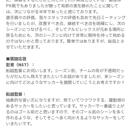
に、練習をするたびにどんどんそれが具現化していき、最後は
PK戦でもありましたが勝って有終の美を飾れたことに関して
は、次につながる半年であったと感じております。
選手個々の評価、我々スタッフの評価も含めて先日ミーティング
を行いましたが、改善すべき点、継続すべき点を明確にし、次の
シーズンにつなげるべく、そしてアルビレックスが元ある場所に
戻るためにも、次のシーズンに向けて非常に期待を持って挑める
のではないかと思っております。簡単ではありますが、総括とさ
せていただきます。
■質疑応答
記者（NST）：
船越監督にお伺いします。シーズン前、チームの色が不透明だっ
たがだんだん見えてきたというお話がありましたが、来シーズン
に向けてどのようなサッカーを展開していこうとお考えですか？
船越監督：
抽象的な言い方になりますが、見ていてワクワクする、躍動感の
あるサッカーをしたいと思っています。サッカーで一番盛り上が
るのはゴール前だと思いますので、そのゴール前のシーンを多く
作れるような、そしてそこへ多く向かえるようなサッカーをして
いきたいです。