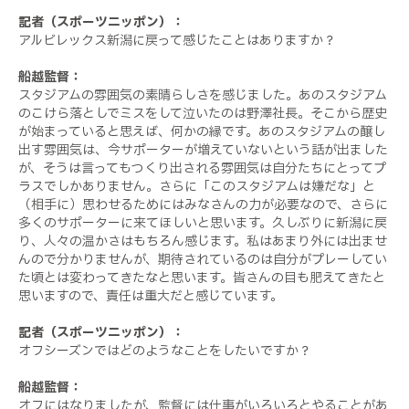
記者（スポーツニッポン）：
アルビレックス新潟に戻って感じたことはありますか？
船越監督：
スタジアムの雰囲気の素晴らしさを感じました。あのスタジアム
のこけら落としでミスをして泣いたのは野澤社長。そこから歴史
が始まっていると思えば、何かの縁です。あのスタジアムの醸し
出す雰囲気は、今サポーターが増えていないという話が出ました
が、そうは言ってもつくり出される雰囲気は自分たちにとってプ
ラスでしかありません。さらに「このスタジアムは嫌だな」と
（相手に）思わせるためにはみなさんの力が必要なので、さらに
多くのサポーターに来てほしいと思います。久しぶりに新潟に戻
り、人々の温かさはもちろん感じます。私はあまり外には出ませ
んので分かりませんが、期待されているのは自分がプレーしてい
た頃とは変わってきたなと思います。皆さんの目も肥えてきたと
思いますので、責任は重大だと感じています。
記者（スポーツニッポン）：
オフシーズンではどのようなことをしたいですか？
船越監督：
オフにはなりましたが、監督には仕事がいろいろとやることがあ