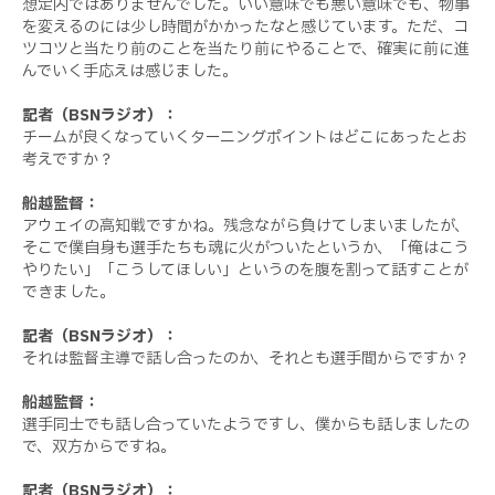
想定内ではありませんでした。いい意味でも悪い意味でも、物事
を変えるのには少し時間がかかったなと感じています。ただ、コ
ツコツと当たり前のことを当たり前にやることで、確実に前に進
んでいく手応えは感じました。
記者（BSNラジオ）：
チームが良くなっていくターニングポイントはどこにあったとお
考えですか？
船越監督：
アウェイの高知戦ですかね。残念ながら負けてしまいましたが、
そこで僕自身も選手たちも魂に火がついたというか、「俺はこう
やりたい」「こうしてほしい」というのを腹を割って話すことが
できました。
記者（BSNラジオ）：
それは監督主導で話し合ったのか、それとも選手間からですか？
船越監督：
選手同士でも話し合っていたようですし、僕からも話しましたの
で、双方からですね。
記者（BSNラジオ）：