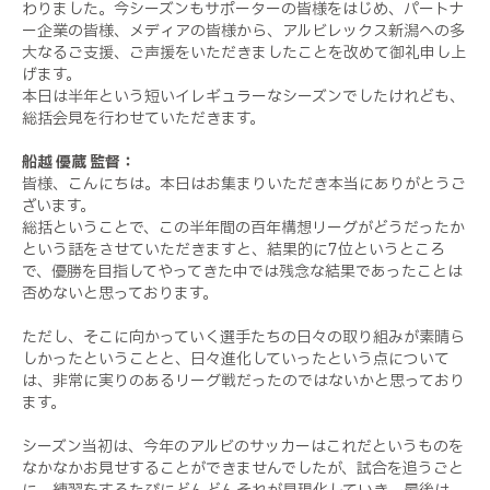
わりました。今シーズンもサポーターの皆様をはじめ、パートナ
ー企業の皆様、メディアの皆様から、アルビレックス新潟への多
大なるご支援、ご声援をいただきましたことを改めて御礼申し上
げます。
本日は半年という短いイレギュラーなシーズンでしたけれども、
総括会見を行わせていただきます。
船越 優蔵 監督：
皆様、こんにちは。本日はお集まりいただき本当にありがとうご
ざいます。
総括ということで、この半年間の百年構想リーグがどうだったか
という話をさせていただきますと、結果的に7位というところ
で、優勝を目指してやってきた中では残念な結果であったことは
否めないと思っております。
ただし、そこに向かっていく選手たちの日々の取り組みが素晴ら
しかったということと、日々進化していったという点について
は、非常に実りのあるリーグ戦だったのではないかと思っており
ます。
シーズン当初は、今年のアルビのサッカーはこれだというものを
なかなかお見せすることができませんでしたが、試合を追うごと