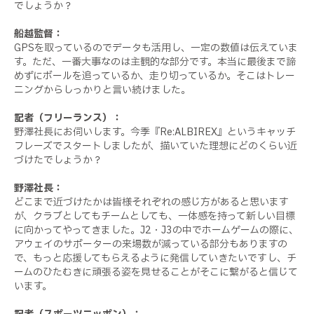
でしょうか？
船越監督：
GPSを取っているのでデータも活用し、一定の数値は伝えていま
す。ただ、一番大事なのは主観的な部分です。本当に最後まで諦
めずにボールを追っているか、走り切っているか。そこはトレー
ニングからしっかりと言い続けました。
記者（フリーランス）：
野澤社長にお伺いします。今季『Re:ALBIREX』というキャッチ
フレーズでスタートしましたが、描いていた理想にどのくらい近
づけたでしょうか？
野澤社長：
どこまで近づけたかは皆様それぞれの感じ方があると思います
が、クラブとしてもチームとしても、一体感を持って新しい目標
に向かってやってきました。J2・J3の中でホームゲームの際に、
アウェイのサポーターの来場数が減っている部分もありますの
で、もっと応援してもらえるように発信していきたいですし、チ
ームのひたむきに頑張る姿を見せることがそこに繋がると信じて
います。