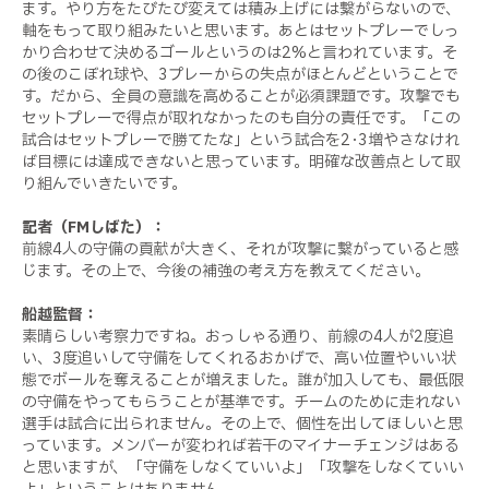
ます。やり方をたびたび変えては積み上げには繋がらないので、
軸をもって取り組みたいと思います。あとはセットプレーでしっ
かり合わせて決めるゴールというのは2%と言われています。そ
の後のこぼれ球や、3プレーからの失点がほとんどということで
す。だから、全員の意識を高めることが必須課題です。攻撃でも
セットプレーで得点が取れなかったのも自分の責任です。「この
試合はセットプレーで勝てたな」という試合を2･3増やさなけれ
ば目標には達成できないと思っています。明確な改善点として取
り組んでいきたいです。
記者（FMしばた）：
前線4人の守備の貢献が大きく、それが攻撃に繋がっていると感
じます。その上で、今後の補強の考え方を教えてください。
船越監督：
素晴らしい考察力ですね。おっしゃる通り、前線の4人が2度追
い、3度追いして守備をしてくれるおかげで、高い位置やいい状
態でボールを奪えることが増えました。誰が加入しても、最低限
の守備をやってもらうことが基準です。チームのために走れない
選手は試合に出られません。その上で、個性を出してほしいと思
っています。メンバーが変われば若干のマイナーチェンジはある
と思いますが、「守備をしなくていいよ」「攻撃をしなくていい