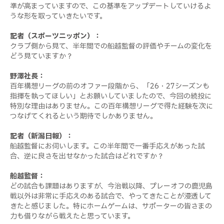
準が高まっていますので、この基準をアップデートしていけるよ
うな形を取っていきたいです。
記者（スポーツニッポン）：
クラブ側から見て、半年間での船越監督の評価やチームの変化を
どう見ていますか？
野澤社長：
百年構想リーグの前のオファー段階から、「26・27シーズンも
指揮を執ってほしい」とお願いしていましたので、今回の続投に
特別な理由はありません。この百年構想リーグで得た経験を次に
つなげてくれるという期待でしかありません。
記者（新潟日報）：
船越監督にお伺いします。この半年間で一番手応えがあった試
合、逆に良さを出せなかった試合はどれですか？
船越監督：
どの試合も課題はありますが、今治戦以降、プレーオフの鹿児島
戦以外は非常に手応えのある試合で、やってきたことが浸透して
きたと感じました。特にホームゲームは、サポーターの皆さまの
力も借りながら戦えたと思っています。