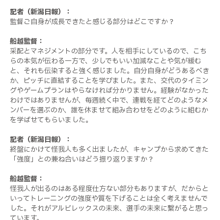
記者（新潟日報）：
監督ご自身が成長できたと感じる部分はどこですか？
船越監督：
采配とマネジメントの部分です。人を相手にしているので、こち
らの本気が伝わる一方で、少しでもいい加減なことや気が緩む
と、それも伝染すると強く感じました。自分自身がどうあるべき
か、ピッチに直結することを学びました。また、交代のタイミン
グやゲームプランはやらなければ分かりません。経験がなかった
わけではありませんが、毎週続く中で、連戦を経てどのようなメ
ンバーを選ぶのか、誰を休ませて組み合わせをどのように組むか
を学ばせてもらいました。
記者（新潟日報）：
終盤にかけて怪我人も多く出ましたが、キャンプから求めてきた
「強度」との兼ね合いはどう振り返りますか？
船越監督：
怪我人が出るのはある程度仕方ない部分もありますが、だからと
いってトレーニングの強度や質を下げることは全く考えませんで
した。それがアルビレックスの未来、選手の未来に繋がると思っ
ています。