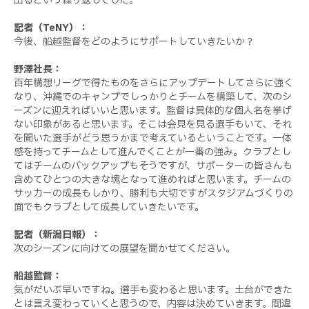
出るという繰り返しでした。
記者（TeNY）：
今後、船越監督をどのようにサポートしていきたいか？
野澤社長：
百年構想リーグで得たものをさらにアップデートしてさらに強く
なり、沖縄でのキャンプでしっかりとチームを構築して、次のシ
ーズンに迎えればいいと思います。監督は具体的な個人名を挙げ
ない印象があると思います。そこは会見を見る選手もいて、それ
を聞いた選手がどう思うかまで考えているということです。一体
感を持ってチームとして進んでくことが一番の強み。クラブとし
てはチームのバックアップもそうですが、サポーターの皆さんも
含めてひとつの大きな塊となって進めればと思います。チームの
サッカーの成長もしかり、勝利も大切ですがスタジアムづくりの
面でもクラブとして成長していきたいです。
記者（新潟日報）：
次のシーズンに向けての展望を聞かせてください。
船越監督：
気がだいぶ早いですね。選手も変わると思います。土台ができた
とは言え変わっていくと思うので、内容は決めていきます。間違