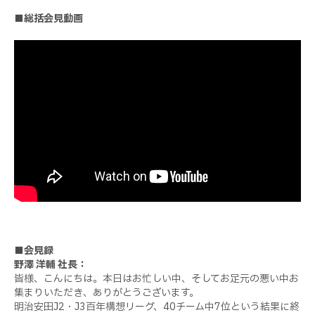
■総括会見動画
■会見録
野澤 洋輔 社長：
皆様、こんにちは。本日はお忙しい中、そしてお足元の悪い中お
集まりいただき、ありがとうございます。
明治安田J2・J3百年構想リーグ、40チーム中7位という結果に終