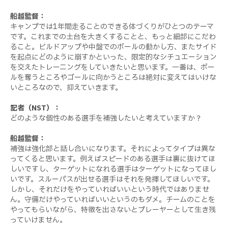
船越監督：
キャンプでは1年間走ることのできる体づくりがひとつのテーマ
です。これまでの土台を大きくすることと、もっと細部にこだわ
ること。ビルドアップや中盤でのボールの動かし方、またサイド
を起点にどのように崩すかといった、限定的なシチュエーション
を交えたトレーニングをしていきたいと思います。一番は、ボー
ルを奪うところやゴールに向かうところは絶対に変えてはいけな
いところなので、抑えていきます。
記者（NST）：
どのような個性のある選手を補強したいと考えていますか？
船越監督：
補強は強化部と話し合いになります。それによってタイプは異な
ってくると思います。例えばスピードのある選手は裏に抜けてほ
しいですし、ターゲットになれる選手はターゲットになってほし
いです。スルーパスが出せる選手はそれを発揮してほしいです。
しかし、それだけをやっていればいいという時代ではありませ
ん。守備だけやっていればいいというのもダメ。チームのことを
やってもらいながら、特徴を出さないとプレーヤーとして生き残
っていけません。