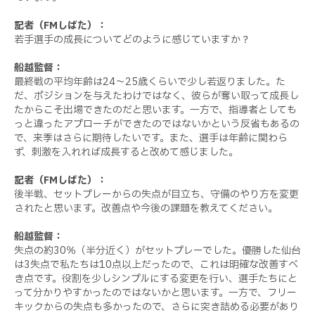
記者（FMしばた）：
若手選手の成長についてどのように感じていますか？
船越監督：
最終戦の平均年齢は24〜25歳くらいで少し若返りました。た
だ、ポジションを与えたわけではなく、彼らが奪い取って成長し
たからこそ出場できたのだと思います。一方で、指導者としても
っと違ったアプローチができたのではないかという反省もあるの
で、来季はさらに期待したいです。また、選手は年齢に関わら
ず、刺激を入れれば成長すると改めて感じました。
記者（FMしばた）：
後半戦、セットプレーからの失点が目立ち、守備のやり方を変更
されたと思います。改善点や今後の課題を教えてください。
船越監督：
失点の約30％（半分近く）がセットプレーでした。優勝した仙台
は3失点で私たちは10点以上だったので、これは明確な改善すべ
き点です。役割を少しシンプルにする変更を行い、選手たちにと
って分かりやすかったのではないかと思います。一方で、フリー
キックからの失点も多かったので、さらに突き詰める必要があり