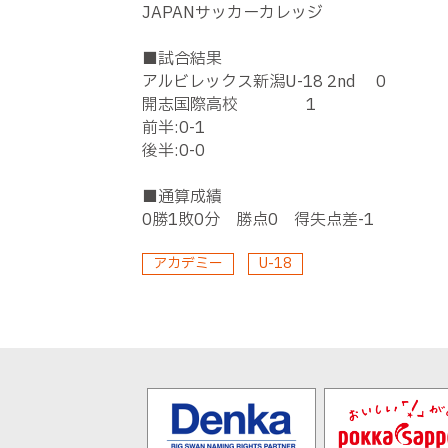
JAPANサッカーカレッジ
■試合結果
アルビレックス新潟U-18 2nd 0
開志国際高校 1
前半:0-1
後半:0-0
■通算成績
0勝1敗0分 勝点0 得失点差-1
アカデミー
U-18