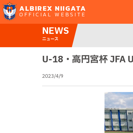
ALBIREX NIIGATA
OFFICIAL WEBSITE
NEWS
ニュース
U-18・高円宮杯 JFA
2023/4/9