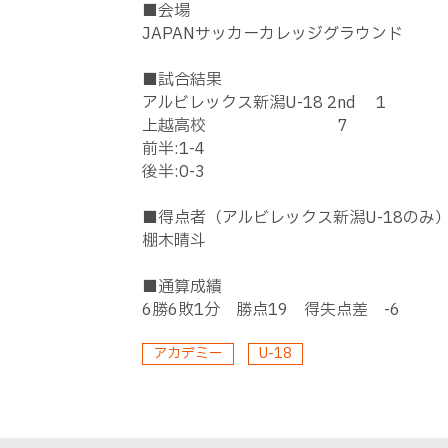
■会場
JAPANサッカーカレッジグラウンド
■試合結果
アルビレックス新潟U-18 2nd 1
上越高校 7
前半:1-4
後半:0-3
■得点者（アルビレックス新潟U-18のみ
棚木晴斗
■通算成績
6勝6敗1分 勝点19 得失点差 -6
アカデミー
U-18