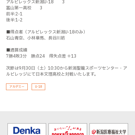
アルビレックス新潟U-18 3
富山第一高校 3
前半:2-1
後半:1-2
■得点者（アルビレックス新潟U-18のみ）
石山青空、小林章馬、長谷川紡
■通算成績
7勝4敗3分 勝点24 得失点差 ＋13
次節は9月30日（土）10:30から新潟聖籠スポーツセンター・ア
ルビレッジにて日本文理高校と対戦いたします。
アカデミー
U-18