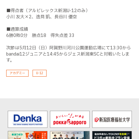
■得点者（アルビレックス新潟U-12のみ）
小川 友大×2、逸見 凱、長谷川 優空
■通算成績
6勝0敗0分 勝点18 得失点差 33
次節は5月12日（日）阿賀野川河川公園運動広場にて13:30から
bandai12ジュニアと14:45からジェス新潟東SCと対戦いたしま
す。
アカデミー
U-12