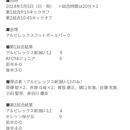
■日時
2024年5月5日（日・祝） ※試合時間は20分×2
第1試合9:15キックオフ
第2試合10:45キックオフ
■会場
アルビレックスフットボールパーク
■第1試合結果
アルビレックス新潟U-12 9
AFC94ジュニア 0
前半:6-0
後半:3-0
■得点者（アルビレックス新潟U-12のみ）
齊藤 諒×2、赤塚 斗哉×2、曽我 康正、樋口 佑海、佐藤 克美、
小田 聖芽、長谷川 優空
■第2試合結果
アルビレックス新潟U-12 4
セレッソ桜が丘 0
前半:0-0
後半:4-0