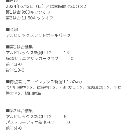
■日時
2024年6月2日（日）※試合時間は20分×2
第1試合 9:00キックオフ
第2試合 11:50キックオフ
■会場
アルビレックスフットボールパーク
■第1試合結果
アルビレックス新潟U-12 13
横越ジュニアサッカークラブ 0
前半:3-0
後半:10-0
■得点者（アルビレックス新潟U-12のみ）
長谷川優空×3、遠藤朔×3、小川友大×2、赤塚斗哉×2、平原
煌太×2、樋口佑海
■第2試合結果
アルビレックス新潟U-12 5
パストゥーディオ新潟FCJr 0
前半:4-0