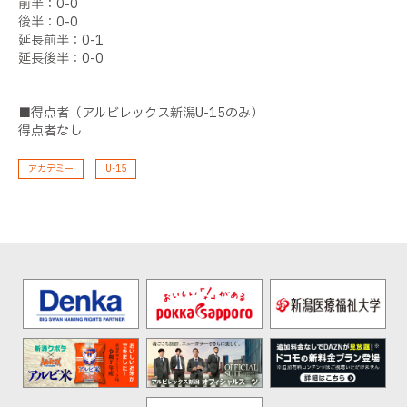
前半：0-0
後半：0-0
延長前半：0-1
延長後半：0-0
■得点者（アルビレックス新潟U-15のみ）
得点者なし
アカデミー
U-15