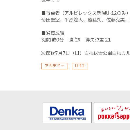
後半:3-0
■得点者（アルビレックス新潟U-12のみ
菊田聖空、平原煌太、遠藤朔、佐藤克美、
■通算成績
3勝1敗0分 勝点9 得失点差 21
次節は7月7日（日）白根総合公園白根カルチ
アカデミー
U-12