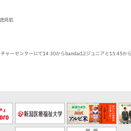
）
逸見凱
ャーセンターにて14:30からbandai12ジュニアと15:45