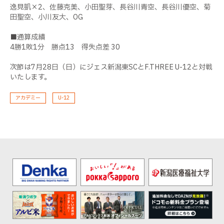
逸見凱×2、佐藤克美、小田聖芽、長谷川青空、長谷川優空、菊
田聖空、小川友大、OG
■通算成績
4勝1敗1分 勝点13 得失点差 30
次節は7月28日（日）にジェス新潟東SCとF.THREE U-12と対戦
いたします。
アカデミー
U-12