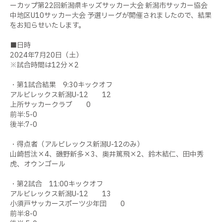
ーカップ第22回新潟県キッズサッカー大会 新潟市サッカー協会
中地区U10サッカー大会 予選リーグが開催されましたので、結果
をお知らせいたします。
■日時
2024年7月20日（土）
※試合時間は12分×2
・第1試合結果 9:30キックオフ
アルビレックス新潟U-12 12
上所サッカークラブ 0
前半:5-0
後半:7-0
・得点者（アルビレックス新潟U-12のみ）
山崎哲汰×4、磯野新多×3、奥井篤飛×2、鈴木結仁、田中秀
虎、オウンゴール
・第2試合 11:00キックオフ
アルビレックス新潟U-12 13
小須戸サッカースポーツ少年団 0
前半:8-0