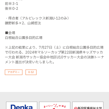
前半:3-1
後半:0-2
・得点者（アルビレックス新潟U-12のみ）
磯野新多×2、山崎哲汰
■会場
白根総合公園多目的広場
※上記の結果により、7月27日（土）に白根総合公園多目的広場
で行われる、2024年マルソーカップ第22回新潟県キッズサッカ
ー大会 新潟市サッカー協会中地区U10サッカー大会の決勝トーナ
メント進出が決定いたしました。
アカデミー
U-12