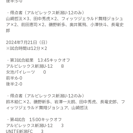
後半:5-0
・得点者（アルビレックス新潟U-12のみ）
山崎哲汰×3、田中秀虎×2、フィッツジェラルド舞翔ジョシュ
ア×2、前田恵司×2、磯野新多、奥井篤飛、小澤快斗、長竜史
郎
2024年7月21日（日）
※試合時間は12分×2
・第3試合結果 13:45キックオフ
アルビレックス新潟U-12 8
女池パイレーツ 0
前半:6-0
後半:2-0
・得点者（アルビレックス新潟U-12のみ）
鈴木結仁×2、磯野新多、岩澤一太朗、田中秀虎、長竜史郎、フ
ィッツジェラルド舞翔ジョシュア、山崎哲汰
・第4試合 15:00キックオフ
アルビレックス新潟U-12 3
UNITE新潟FC 3