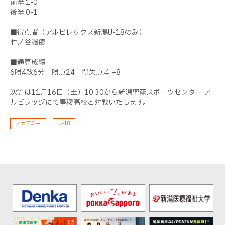
前半:1-0
後半:0-1
■得点者（アルビレックス新潟U-18のみ）
竹ノ谷颯優
■通算成績
6勝4敗6分 勝点24 得失点差 +8
次節は11月16日（土）10:30から新潟聖籠スポーツセンター ア
ルビレッジにて星稜高校と対戦いたします。
アカデミー
U-18