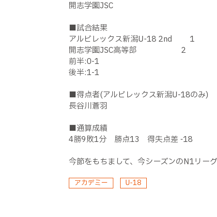
開志学園JSC
■試合結果
アルビレックス新潟U-18 2nd 1
開志学園JSC高等部 2
前半:0-1
後半:1-1
■得点者(アルビレックス新潟U-18のみ)
長谷川蒼羽
■通算成績
4勝9敗1分 勝点13 得失点差 -18
今節をもちまして、今シーズンのN1リー
アカデミー
U-18